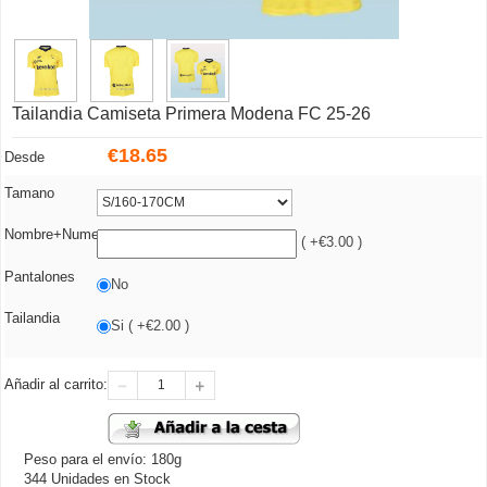
Tailandia Camiseta Primera Modena FC 25-26
€
18.65
Desde
Tamano
Nombre+Numero
( +€3.00 )
Pantalones
No
Tailandia
Si ( +€2.00 )
Añadir al carrito:
Peso para el envío: 180g
344 Unidades en Stock