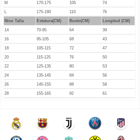
M
170-175
105
74
L
175-180
110
76
Nino Talla
Estatura(CM)
Busto(CM)
Longitud (CM)
14
70-95
64
39
16
95-105
68
43
18
105-115
72
47
20
115-125
76
50
22
125-135
80
53
24
135-145
84
56
26
145-155
88
58
28
155-165
92
61