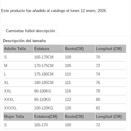
Este producto fue añadido al catálogo el lunes 12 enero, 2026.
Camisetas futbol descripción
Descripción del tamaño
Adulto Talla
Estatura
Busto(CM)
Longitud (CM)
S
165-170CM
100
70
M
170-175CM
105
72
L
175-180CM
110
74
XL
180-185CM
115
76
XXL
90-100KG
118
78
XXXL
95-110KG
122
80
XXXXL
100-120KG
126
82
Mujer Talla
Estatura(CM)
Busto(CM)
Longitud (CM)
S
165-170
100
72