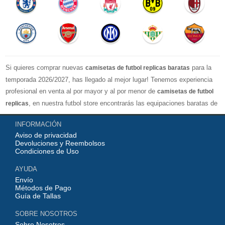
Si quieres comprar nuevas
para la
camisetas de futbol replicas baratas
temporada 2026/2027, has llegado al mejor lugar! Tenemos experiencia
profesional en venta al por mayor y al por menor de
camisetas de futbol
, en nuestra futbol store encontrarás las equipaciones baratas de
replicas
los clubes más importantes y los equipos nacionales más fuertes del
INFORMACIÓN
mundo, nuestro jersey es directamente de fábrica, lo que garantiza que la
Aviso de privacidad
serie de camisetas tenga una calidad numerosa, completa y excelente
Devoluciones y Reembolsos
con una variedad de estilos confiable, Actualizar rápidamente las
Condiciones de Uso
camisetas de fútbol de la liga superior, por ejemplo: equipacion
AYUDA
Barcelona, real madrid jersey, Atletico de Madrid shirt, camiseta
Envío
Manchester United...etc! Nuestra misión es ofrecer a los fanáticos del
Métodos de Pago
Guía de Tallas
fútbol los mejores precios y equipaciones de futbol de calidad perfecta,
con opciones de personalización completas y envíos mundiales rápidos y
SOBRE NOSOTROS
competitivos!
Sobre Nosotros