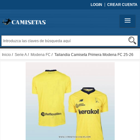
LOGIN
CREAR CUENTA
Inicio
/
Serie A
/
Modena FC
/ Tailandia Camiseta Primera Modena FC 25-26