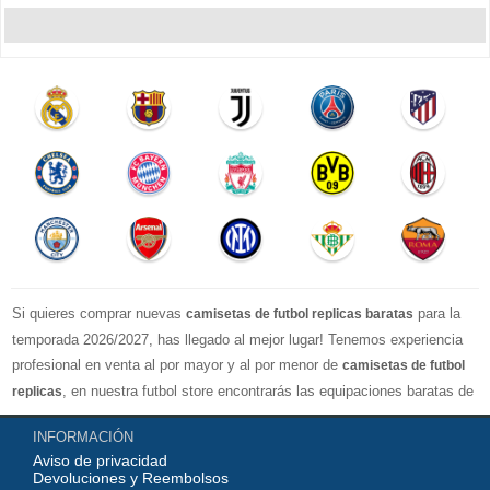
Si quieres comprar nuevas
para la
camisetas de futbol replicas baratas
temporada 2026/2027, has llegado al mejor lugar! Tenemos experiencia
profesional en venta al por mayor y al por menor de
camisetas de futbol
, en nuestra futbol store encontrarás las equipaciones baratas de
replicas
los clubes más importantes y los equipos nacionales más fuertes del
INFORMACIÓN
mundo, nuestro jersey es directamente de fábrica, lo que garantiza que la
Aviso de privacidad
serie de camisetas tenga una calidad numerosa, completa y excelente
Devoluciones y Reembolsos