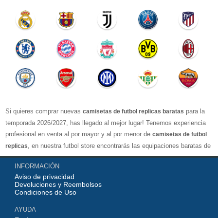
Si quieres comprar nuevas
para la
camisetas de futbol replicas baratas
temporada 2026/2027, has llegado al mejor lugar! Tenemos experiencia
profesional en venta al por mayor y al por menor de
camisetas de futbol
, en nuestra futbol store encontrarás las equipaciones baratas de
replicas
los clubes más importantes y los equipos nacionales más fuertes del
INFORMACIÓN
mundo, nuestro jersey es directamente de fábrica, lo que garantiza que la
Aviso de privacidad
serie de camisetas tenga una calidad numerosa, completa y excelente
Devoluciones y Reembolsos
con una variedad de estilos confiable, Actualizar rápidamente las
Condiciones de Uso
camisetas de fútbol de la liga superior, por ejemplo: equipacion
AYUDA
Barcelona, real madrid jersey, Atletico de Madrid shirt, camiseta