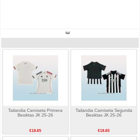
Tailandia Camiseta Primera
Tailandia Camiseta Segunda
Besiktas JK 25-26
Besiktas JK 25-26
€18.65
€18.65