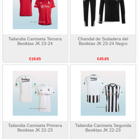
Tailandia Camiseta Tercera
Chandal de Sudadera del
Besiktas JK 23-24
Besiktas JK 23-24 Negro
€18.65
€45.65
Tailandia Camiseta Primera
Tailandia Camiseta Segunda
Besiktas JK 22-23
Besiktas JK 22-23