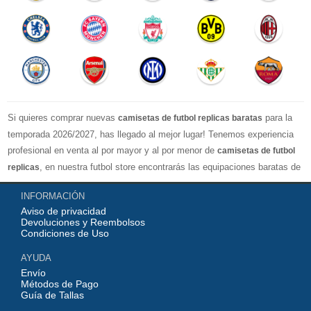
Si quieres comprar nuevas
para la
camisetas de futbol replicas baratas
temporada 2026/2027, has llegado al mejor lugar! Tenemos experiencia
profesional en venta al por mayor y al por menor de
camisetas de futbol
, en nuestra futbol store encontrarás las equipaciones baratas de
replicas
los clubes más importantes y los equipos nacionales más fuertes del
INFORMACIÓN
mundo, nuestro jersey es directamente de fábrica, lo que garantiza que la
Aviso de privacidad
serie de camisetas tenga una calidad numerosa, completa y excelente
Devoluciones y Reembolsos
con una variedad de estilos confiable, Actualizar rápidamente las
Condiciones de Uso
camisetas de fútbol de la liga superior, por ejemplo: equipacion
AYUDA
Barcelona, real madrid jersey, Atletico de Madrid shirt, camiseta
Envío
Manchester United...etc! Nuestra misión es ofrecer a los fanáticos del
Métodos de Pago
Guía de Tallas
fútbol los mejores precios y equipaciones de futbol de calidad perfecta,