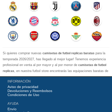
Si quieres comprar nuevas
para la
camisetas de futbol replicas baratas
temporada 2026/2027, has llegado al mejor lugar! Tenemos experiencia
profesional en venta al por mayor y al por menor de
camisetas de futbol
, en nuestra futbol store encontrarás las equipaciones baratas de
replicas
los clubes más importantes y los equipos nacionales más fuertes del
INFORMACIÓN
mundo, nuestro jersey es directamente de fábrica, lo que garantiza que la
Aviso de privacidad
serie de camisetas tenga una calidad numerosa, completa y excelente
Devoluciones y Reembolsos
con una variedad de estilos confiable, Actualizar rápidamente las
Condiciones de Uso
camisetas de fútbol de la liga superior, por ejemplo: equipacion
AYUDA
Barcelona, real madrid jersey, Atletico de Madrid shirt, camiseta
Envío
Manchester United...etc! Nuestra misión es ofrecer a los fanáticos del