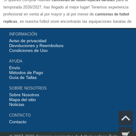
camisetas de futbol replicas baratas
temporada 2026/2027, has llegado al mejor lugar! Tenemos experiencia
profesional en venta al por mayor y al por menor de
camisetas de futbol
, en nuestra futbol store encontrarás las equipaciones baratas de
replicas
los clubes más importantes y los equipos nacionales más fuertes del
INFORMACIÓN
mundo, nuestro jersey es directamente de fábrica, lo que garantiza que la
Aviso de privacidad
serie de camisetas tenga una calidad numerosa, completa y excelente
Devoluciones y Reembolsos
con una variedad de estilos confiable, Actualizar rápidamente las
Condiciones de Uso
camisetas de fútbol de la liga superior, por ejemplo: equipacion
AYUDA
Barcelona, real madrid jersey, Atletico de Madrid shirt, camiseta
Envío
Manchester United...etc! Nuestra misión es ofrecer a los fanáticos del
Métodos de Pago
Guía de Tallas
fútbol los mejores precios y equipaciones de futbol de calidad perfecta,
con opciones de personalización completas y envíos mundiales rápidos y
SOBRE NOSOTROS
competitivos!
Sobre Nosotros
Mapa del sitio
Noticias
CONTACTO
Contacto