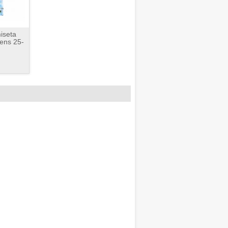
iseta
ens 25-