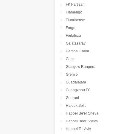
FK Partizan
Flamengo
Fluminense
Forge
Fortaleza
Galatasaray
Gamba Osaka
Genk
Glasgow Rangers
Gremio
Guadalajara
Guangzhou FC
Guarani
Hajduk Split
Hapoel Be'er Sheva
Hapoel Beer Sheva
Hapoel Tel Aviv