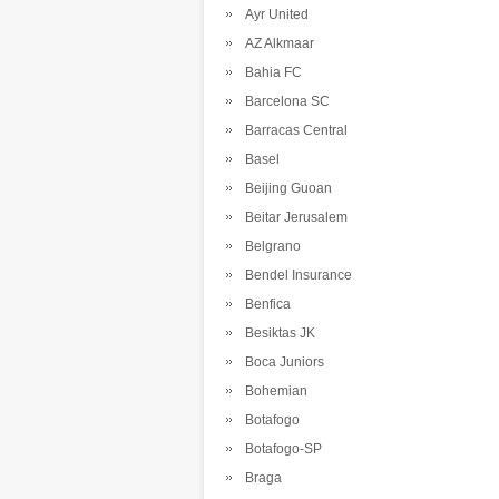
Ayr United
AZ Alkmaar
Bahia FC
Barcelona SC
Barracas Central
Basel
Beijing Guoan
Beitar Jerusalem
Belgrano
Bendel Insurance
Benfica
Besiktas JK
Boca Juniors
Bohemian
Botafogo
Botafogo-SP
Braga