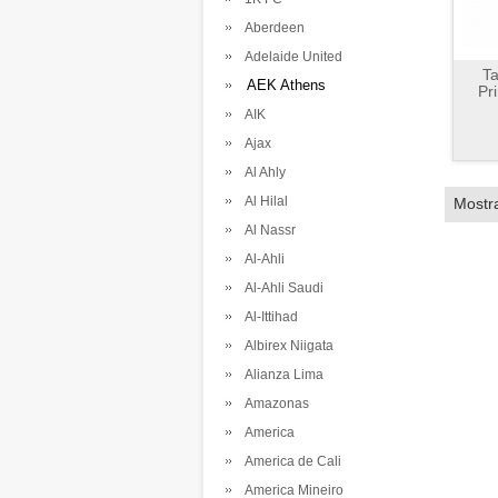
Aberdeen
Adelaide United
Ta
AEK Athens
Pr
AIK
Ajax
Al Ahly
Al Hilal
Mostr
Al Nassr
Al-Ahli
Al-Ahli Saudi
Al-Ittihad
Albirex Niigata
Alianza Lima
Amazonas
America
America de Cali
America Mineiro