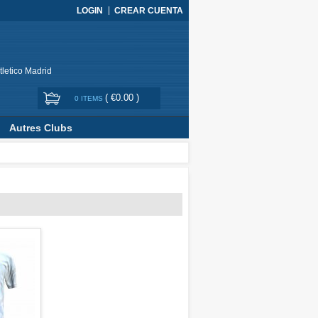
LOGIN
CREAR CUENTA
tletico Madrid
(
€0.00
)
0 ITEMS
Autres Clubs