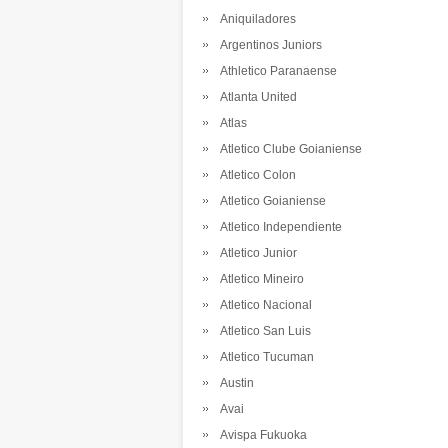
Aniquiladores
Argentinos Juniors
Athletico Paranaense
Atlanta United
Atlas
Atletico Clube Goianiense
Atletico Colon
Atletico Goianiense
Atletico Independiente
Atletico Junior
Atletico Mineiro
Atletico Nacional
Atletico San Luis
Atletico Tucuman
Austin
Avai
Avispa Fukuoka