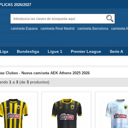
LICAS 2026/2027
camiseta Espana
camiseta Real Madrid
camiseta Barcelona
camiseta A
Liga
Bundesliga
Ligue 1
Premier League
Serie A
as Clubes - Nueva camiseta AEK Athens 2025 2026
ando
1
a
3
(de
3
productos)