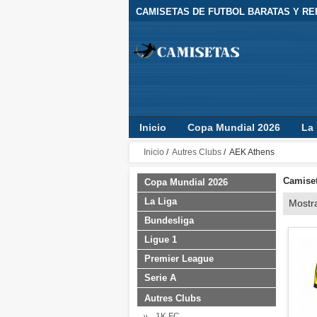
CAMISETAS DE FUTBOL BARATAS Y REP
Inicio
Copa Mundial 2026
La 
Camisetas Clubes
Jugador
Inicio
/
Autres Clubs
/ AEK Athens
Camiset
Copa Mundial 2026
La Liga
Mostr
Bundesliga
Ligue 1
Premier League
Serie A
Autres Clubs
1K FC