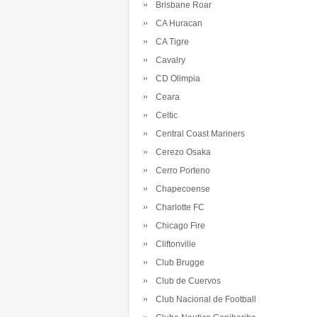
Brisbane Roar
CA Huracan
CA Tigre
Cavalry
CD Olimpia
Ceara
Celtic
Central Coast Mariners
Cerezo Osaka
Cerro Porteno
Chapecoense
Charlotte FC
Chicago Fire
Cliftonville
Club Brugge
Club de Cuervos
Club Nacional de Football