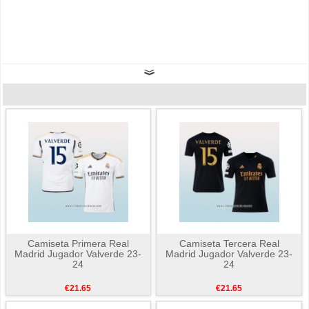
Camiseta Primera Real
Camiseta Tercera Real
Madrid Jugador Valverde 23-
Madrid Jugador Valverde 23-
24
24
€21.65
€21.65