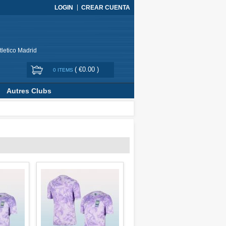
LOGIN
CREAR CUENTA
tletico Madrid
(
€0.00
)
0 ITEMS
Autres Clubs