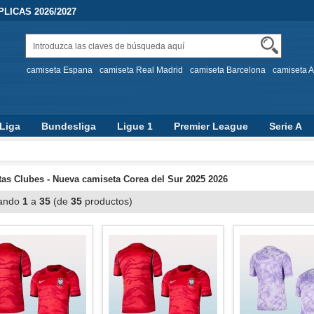
LICAS 2026/2027
camiseta Espana
camiseta Real Madrid
camiseta Barcelona
camiseta A
Liga
Bundesliga
Ligue 1
Premier League
Serie A
as Clubes - Nueva camiseta Corea del Sur 2025 2026
ando
1
a
35
(de
35
productos)