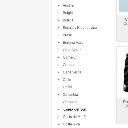
Austria
Belgica
C
Bolivia
Co
Bosnia y Herzegovina
Brasil
Burkina Faso
Cabo Verde
Camerun
Canada
Cape Verde
Chile
China
Colombia
Pa
Comoras
Co
Corea del Sur
Costa de Marfil
Costa Rica