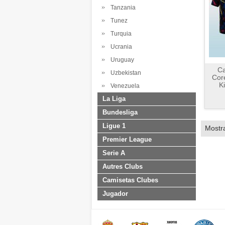
Tanzania
Tunez
Turquia
Ucrania
Uruguay
C
Uzbekistan
Cor
K
Venezuela
La Liga
Bundesliga
Ligue 1
Mostr
Premier League
Serie A
Autres Clubs
Camisetas Clubes
Jugador