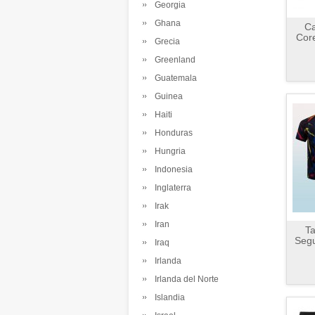
Georgia
Ghana
C
Core
Grecia
Greenland
Guatemala
Guinea
Haiti
Honduras
Hungria
Indonesia
Inglaterra
Irak
Iran
Ta
Segu
Iraq
Irlanda
Irlanda del Norte
Islandia