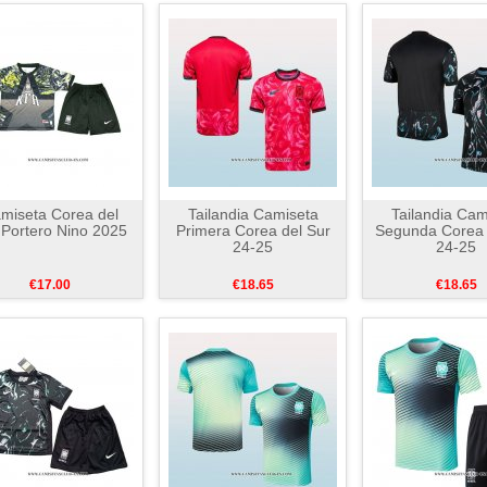
miseta Corea del
Tailandia Camiseta
Tailandia Cam
 Portero Nino 2025
Primera Corea del Sur
Segunda Corea 
24-25
24-25
€17.00
€18.65
€18.65