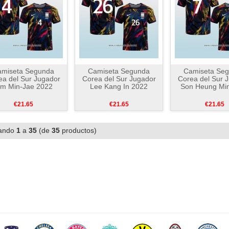
amiseta Segunda
Camiseta Segunda
Camiseta Se
ea del Sur Jugador
Corea del Sur Jugador
Corea del Sur 
im Min-Jae 2022
Lee Kang In 2022
Son Heung Mi
€21.65
€21.65
€21.65
ando
1
a
35
(de
35
productos)