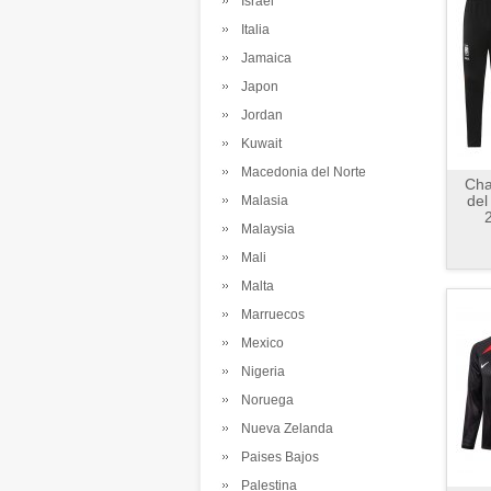
Israel
Italia
Jamaica
Japon
Jordan
Kuwait
Macedonia del Norte
Cha
del
Malasia
Malaysia
Mali
Malta
Marruecos
Mexico
Nigeria
Noruega
Nueva Zelanda
Paises Bajos
Palestina