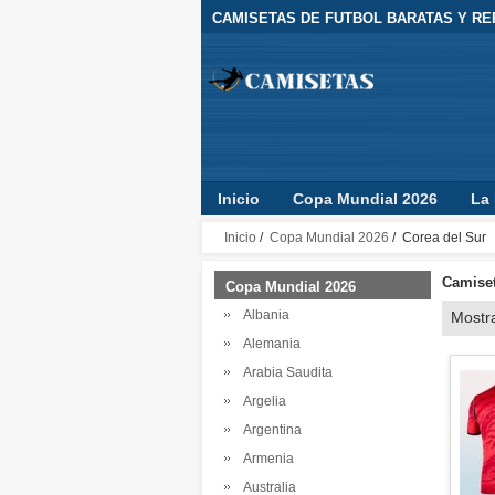
CAMISETAS DE FUTBOL BARATAS Y REP
Inicio
Copa Mundial 2026
La 
Camisetas Clubes
Jugador
Inicio
/
Copa Mundial 2026
/ Corea del Sur
Camiset
Copa Mundial 2026
Albania
Mostr
Alemania
Arabia Saudita
Argelia
Argentina
Armenia
Australia