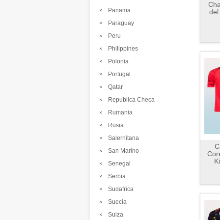
Cha
Panama
del
Paraguay
Peru
Philippines
Polonia
Portugal
Qatar
Republica Checa
Rumania
Rusia
Salernitana
C
San Marino
Cor
K
Senegal
Serbia
Sudafrica
Suecia
Suiza