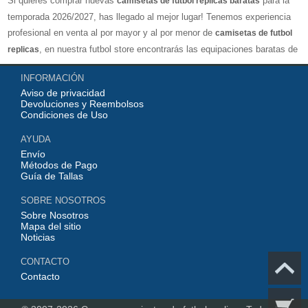
Si quieres comprar nuevas
para la
camisetas de futbol replicas baratas
temporada 2026/2027, has llegado al mejor lugar! Tenemos experiencia
profesional en venta al por mayor y al por menor de
camisetas de futbol
, en nuestra futbol store encontrarás las equipaciones baratas de
replicas
los clubes más importantes y los equipos nacionales más fuertes del
INFORMACIÓN
mundo, nuestro jersey es directamente de fábrica, lo que garantiza que la
Aviso de privacidad
serie de camisetas tenga una calidad numerosa, completa y excelente
Devoluciones y Reembolsos
con una variedad de estilos confiable, Actualizar rápidamente las
Condiciones de Uso
camisetas de fútbol de la liga superior, por ejemplo: equipacion
AYUDA
Barcelona, real madrid jersey, Atletico de Madrid shirt, camiseta
Envío
Manchester United...etc! Nuestra misión es ofrecer a los fanáticos del
Métodos de Pago
Guía de Tallas
fútbol los mejores precios y equipaciones de futbol de calidad perfecta,
con opciones de personalización completas y envíos mundiales rápidos y
SOBRE NOSOTROS
competitivos!
Sobre Nosotros
Mapa del sitio
Noticias
CONTACTO
Contacto