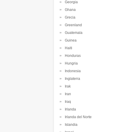
Georgia
Ghana
Grecia
Greenland
Guatemala
Guinea
Haiti
Honduras
Hungria
Indonesia
Inglaterra
Irak
Iran
Iraq
Irlanda
Irlanda del Norte
Islandia