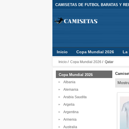
CAMISETAS DE FUTBOL BARATAS Y REP
Inicio
Copa Mundial 2026
La 
Camisetas Clubes
Jugador
Inicio
/
Copa Mundial 2026
/ Qatar
Camiset
Copa Mundial 2026
Albania
Mostr
Alemania
Arabia Saudita
Argelia
Argentina
Armenia
Australia