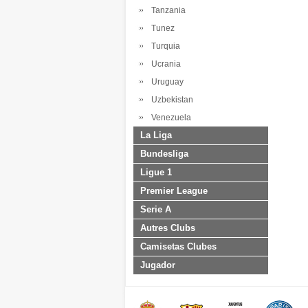
Tanzania
Tunez
Turquia
Ucrania
Uruguay
Uzbekistan
Venezuela
La Liga
Bundesliga
Ligue 1
Premier League
Serie A
Autres Clubs
Camisetas Clubes
Jugador