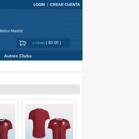
LOGIN
CREAR CUENTA
tletico Madrid
(
€0.00
)
0 ITEMS
Autres Clubs