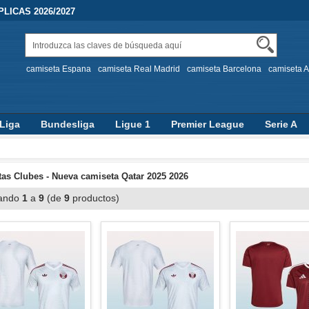
LICAS 2026/2027
camiseta Espana
camiseta Real Madrid
camiseta Barcelona
camiseta A
Liga
Bundesliga
Ligue 1
Premier League
Serie A
as Clubes - Nueva camiseta Qatar 2025 2026
ando
1
a
9
(de
9
productos)