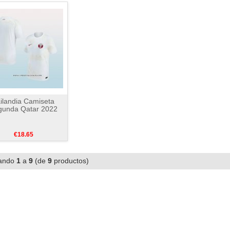
ilandia Camiseta
gunda Qatar 2022
€18.65
ando
1
a
9
(de
9
productos)