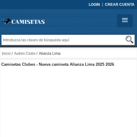
LOGIN
CREAR CUENTA
Inicio
/
Autres Clubs
/ Alianza Lima
Camisetas Clubes - Nueva camiseta Alianza Lima 2025 2026