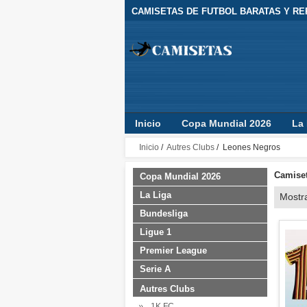
CAMISETAS DE FUTBOL BARATAS Y REP
Inicio
Copa Mundial 2026
La 
Camisetas Clubes
Jugador
Inicio
/
Autres Clubs
/ Leones Negros
Camiset
Copa Mundial 2026
La Liga
Mostr
Bundesliga
Ligue 1
Premier League
Serie A
Autres Clubs
1K FC