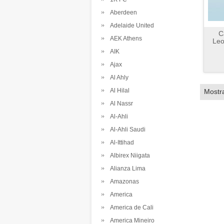
Aberdeen
Adelaide United
C
AEK Athens
Leo
AIK
Ajax
Al Ahly
Al Hilal
Mostr
Al Nassr
Al-Ahli
Al-Ahli Saudi
Al-Ittihad
Albirex Niigata
Alianza Lima
Amazonas
America
America de Cali
America Mineiro