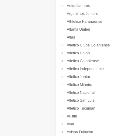
Aniquiladores
Argentinos Juniors
Athletico Paranaense
Atlanta United
Atlas
Atletico Clube Goianiense
Atletico Colon
Atletico Goianiense
Atletico Independiente
Atletico Junior
Atletico Mineiro
Atletico Nacional
Atletico San Luis
Atletico Tucuman
Austin
Avai
Avispa Fukuoka