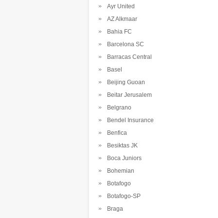
Ayr United
AZ Alkmaar
Bahia FC
Barcelona SC
Barracas Central
Basel
Beijing Guoan
Beitar Jerusalem
Belgrano
Bendel Insurance
Benfica
Besiktas JK
Boca Juniors
Bohemian
Botafogo
Botafogo-SP
Braga