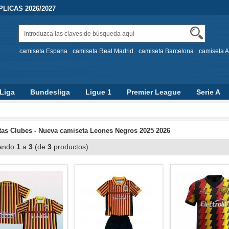
LICAS 2026/2027
camiseta Espana
camiseta Real Madrid
camiseta Barcelona
camiseta A
Liga
Bundesliga
Ligue 1
Premier League
Serie A
as Clubes - Nueva camiseta Leones Negros 2025 2026
ando
1
a
3
(de
3
productos)