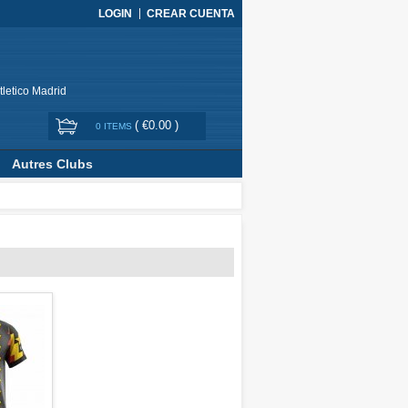
LOGIN
CREAR CUENTA
tletico Madrid
(
€0.00
)
0 ITEMS
Autres Clubs