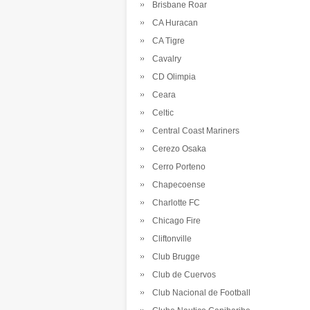
Brisbane Roar
CA Huracan
CA Tigre
Cavalry
CD Olimpia
Ceara
Celtic
Central Coast Mariners
Cerezo Osaka
Cerro Porteno
Chapecoense
Charlotte FC
Chicago Fire
Cliftonville
Club Brugge
Club de Cuervos
Club Nacional de Football