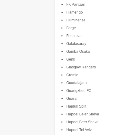
FK Partizan
Flamengo
Fluminense
Forge
Fortaleza
Galatasaray
Gamba Osaka
Genk
Glasgow Rangers
Gremio
Guadalajara
Guangzhou FC
Guarani
Hajduk Split
Hapoel Be'er Sheva
Hapoel Beer Sheva
Hapoel Tel Aviv