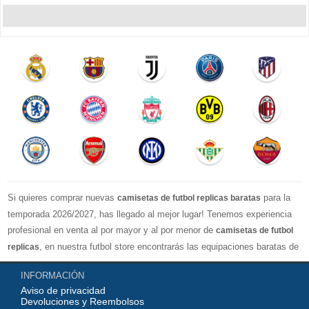
Si quieres comprar nuevas
para la
camisetas de futbol replicas baratas
temporada 2026/2027, has llegado al mejor lugar! Tenemos experiencia
profesional en venta al por mayor y al por menor de
camisetas de futbol
, en nuestra futbol store encontrarás las equipaciones baratas de
replicas
los clubes más importantes y los equipos nacionales más fuertes del
INFORMACIÓN
mundo, nuestro jersey es directamente de fábrica, lo que garantiza que la
Aviso de privacidad
serie de camisetas tenga una calidad numerosa, completa y excelente
Devoluciones y Reembolsos