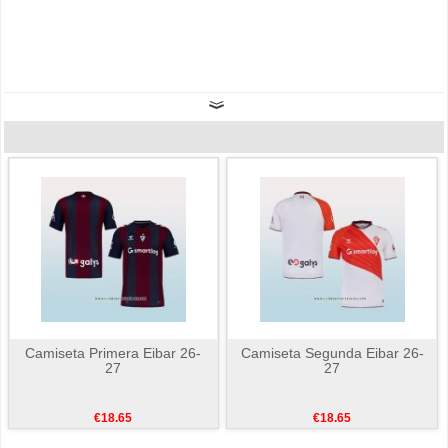
Camiseta Primera Eibar 26-
Camiseta Segunda Eibar 26-
27
27
€18.65
€18.65