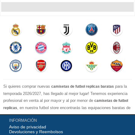
Si quieres comprar nuevas
para la
camisetas de futbol replicas baratas
temporada 2026/2027, has llegado al mejor lugar! Tenemos experiencia
profesional en venta al por mayor y al por menor de
camisetas de futbol
, en nuestra futbol store encontrarás las equipaciones baratas de
replicas
los clubes más importantes y los equipos nacionales más fuertes del
INFORMACIÓN
mundo, nuestro jersey es directamente de fábrica, lo que garantiza que la
Aviso de privacidad
serie de camisetas tenga una calidad numerosa, completa y excelente
Devoluciones y Reembolsos