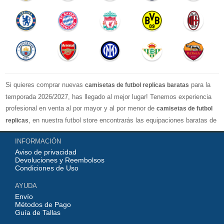
Si quieres comprar nuevas
para la
camisetas de futbol replicas baratas
temporada 2026/2027, has llegado al mejor lugar! Tenemos experiencia
profesional en venta al por mayor y al por menor de
camisetas de futbol
, en nuestra futbol store encontrarás las equipaciones baratas de
replicas
los clubes más importantes y los equipos nacionales más fuertes del
INFORMACIÓN
mundo, nuestro jersey es directamente de fábrica, lo que garantiza que la
Aviso de privacidad
serie de camisetas tenga una calidad numerosa, completa y excelente
Devoluciones y Reembolsos
con una variedad de estilos confiable, Actualizar rápidamente las
Condiciones de Uso
camisetas de fútbol de la liga superior, por ejemplo: equipacion
AYUDA
Barcelona, real madrid jersey, Atletico de Madrid shirt, camiseta
Envío
Manchester United...etc! Nuestra misión es ofrecer a los fanáticos del
Métodos de Pago
Guía de Tallas
fútbol los mejores precios y equipaciones de futbol de calidad perfecta,