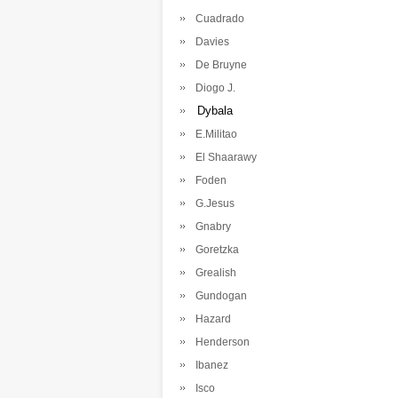
Cuadrado
Davies
De Bruyne
Diogo J.
Dybala
E.Militao
El Shaarawy
Foden
G.Jesus
Gnabry
Goretzka
Grealish
Gundogan
Hazard
Henderson
Ibanez
Isco