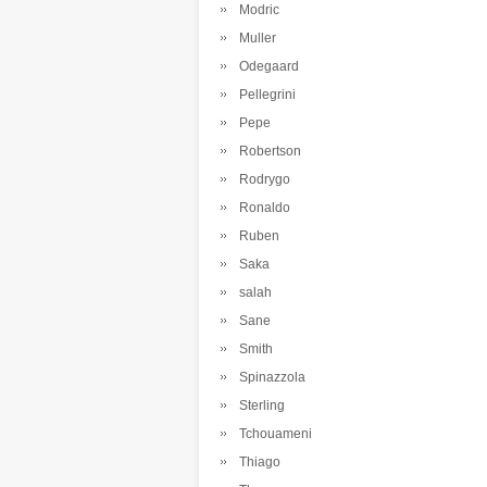
Modric
Muller
Odegaard
Pellegrini
Pepe
Robertson
Rodrygo
Ronaldo
Ruben
Saka
salah
Sane
Smith
Spinazzola
Sterling
Tchouameni
Thiago