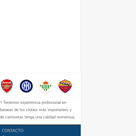
r! Tenemos experiencia profesional en
s baratas de los clubes más importantes y
e de camisetas tenga una calidad numerosa,
uperior, por ejemplo: equipacion Barcelona,
CONTACTO
 del fútbol los mejores precios y