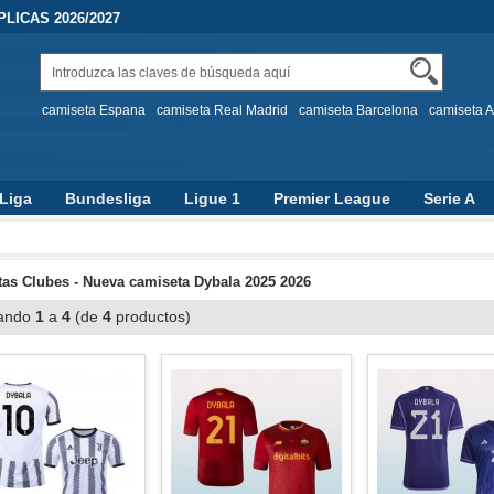
LICAS 2026/2027
camiseta Espana
camiseta Real Madrid
camiseta Barcelona
camiseta A
Liga
Bundesliga
Ligue 1
Premier League
Serie A
as Clubes - Nueva camiseta Dybala 2025 2026
ando
1
a
4
(de
4
productos)