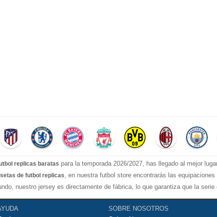
para la temporada 2026/2027, has llegado al mejor luga
utbol replicas baratas
, en nuestra futbol store encontrarás las equipacione
setas de futbol replicas
ndo, nuestro jersey es directamente de fábrica, lo que garantiza que la seri
stilos confiable, Actualizar rápidamente las camisetas de fútbol de la liga s
AYUDA
SOBRE NOSOTROS
rt, camiseta Manchester United...etc! Nuestra misión es ofrecer a los fanáticos