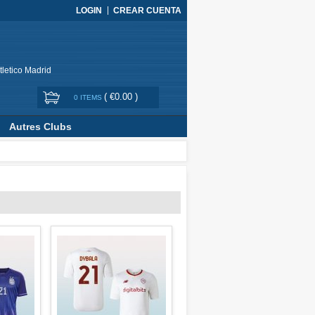
LOGIN
CREAR CUENTA
tletico Madrid
(
€0.00
)
0 ITEMS
Autres Clubs