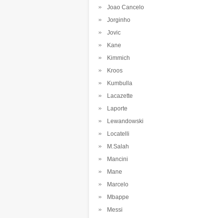
Joao Cancelo
Jorginho
Jovic
Kane
Kimmich
Kroos
Kumbulla
Lacazette
Laporte
Lewandowski
Locatelli
M.Salah
Mancini
Mane
Marcelo
Mbappe
Messi