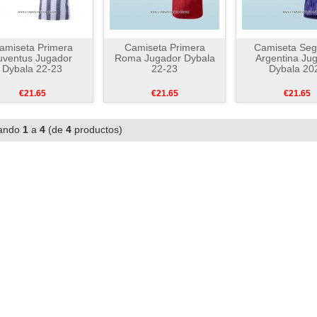
amiseta Primera
Camiseta Primera
Camiseta Se
uventus Jugador
Roma Jugador Dybala
Argentina Ju
Dybala 22-23
22-23
Dybala 20
€21.65
€21.65
€21.65
ando
1
a
4
(de
4
productos)