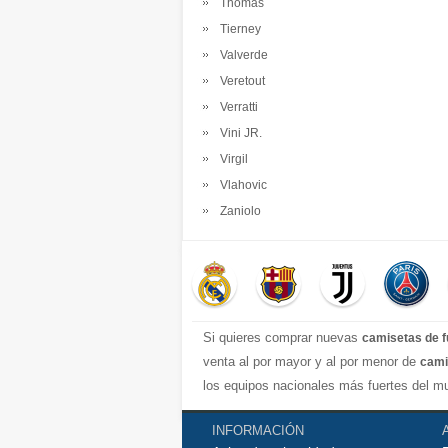
Thomas
Tierney
Valverde
Veretout
Verratti
Vini JR.
Virgil
Vlahovic
Zaniolo
Si quieres comprar nuevas
camisetas de f
venta al por mayor y al por menor de
cami
los equipos nacionales más fuertes del mu
completa y excelente con una variedad de e
INFORMACIÓN
real madrid jersey, Atletico de Madrid shi