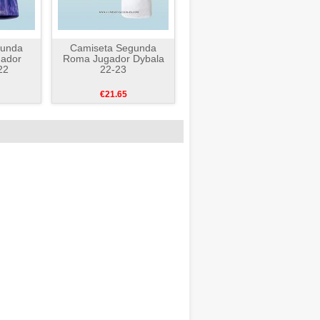
gunda
Camiseta Segunda
gador
Roma Jugador Dybala
22
22-23
€21.65