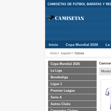
CAMISETAS DE FUTBOL BARATAS Y REP
Inicio
Copa Mundial 2026
La 
Camisetas Clubes
Jugador
Inicio
/
Jugador
/ Dybala
Camiset
Copa Mundial 2026
La Liga
Mostr
Bundesliga
Ligue 1
Premier League
Serie A
Autres Clubs
Camisetas Clubes