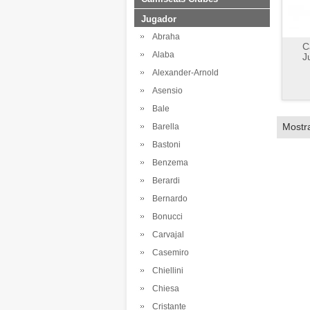
Jugador
Abraha
C
Alaba
J
Alexander-Arnold
Asensio
Bale
Mostr
Barella
Bastoni
Benzema
Berardi
Bernardo
Bonucci
Carvajal
Casemiro
Chiellini
Chiesa
Cristante