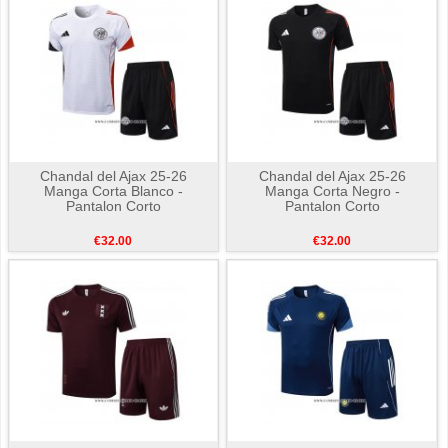
Chandal del Ajax 25-26
Chandal del Ajax 25-26
Manga Corta Blanco -
Manga Corta Negro -
Pantalon Corto
Pantalon Corto
€32.00
€32.00