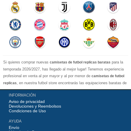
Si quieres comprar nuevas
para la
camisetas de futbol replicas baratas
temporada 2026/2027, has llegado al mejor lugar! Tenemos experiencia
profesional en venta al por mayor y al por menor de
camisetas de futbol
, en nuestra futbol store encontrarás las equipaciones baratas de
replicas
los clubes más importantes y los equipos nacionales más fuertes del
INFORMACIÓN
mundo, nuestro jersey es directamente de fábrica, lo que garantiza que la
Aviso de privacidad
serie de camisetas tenga una calidad numerosa, completa y excelente
Devoluciones y Reembolsos
con una variedad de estilos confiable, Actualizar rápidamente las
Condiciones de Uso
camisetas de fútbol de la liga superior, por ejemplo: equipacion
AYUDA
Barcelona, real madrid jersey, Atletico de Madrid shirt, camiseta
Envío
Manchester United...etc! Nuestra misión es ofrecer a los fanáticos del