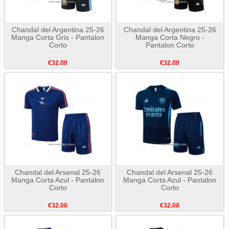
Chandal del Argentina 25-26
Chandal del Argentina 25-26
Manga Corta Gris - Pantalon
Manga Corta Negro -
Corto
Pantalon Corto
€32.00
€32.00
Chandal del Arsenal 25-26
Chandal del Arsenal 25-26
Manga Corta Azul - Pantalon
Manga Corta Azul - Pantalon
Corto
Corto
€32.00
€32.00