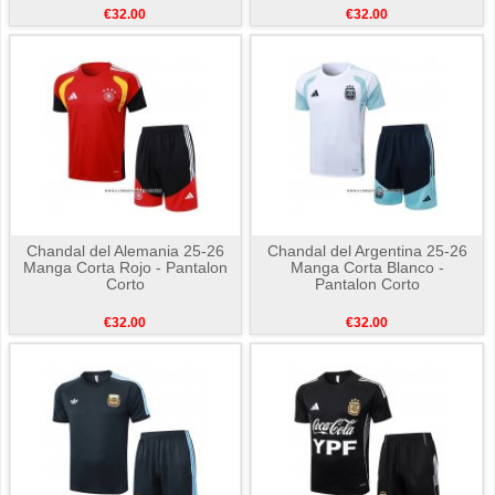
€32.00
€32.00
Chandal del Alemania 25-26
Chandal del Argentina 25-26
Manga Corta Rojo - Pantalon
Manga Corta Blanco -
Corto
Pantalon Corto
€32.00
€32.00