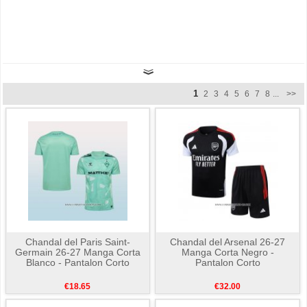
1
2
3
4
5
6
7
8
...
>>
Chandal del Paris Saint-
Chandal del Arsenal 26-27
Germain 26-27 Manga Corta
Manga Corta Negro -
Blanco - Pantalon Corto
Pantalon Corto
€18.65
€32.00