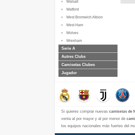
Walsall
Watford
West Bromwich Albion
West Ham
Wolves
Wrexham
Serie A
Autres Clubs
Camisetas Clubes
Jugador
Si quieres comprar nuevas
camisetas de f
venta al por mayor y al por menor de
cami
los equipos nacionales más fuertes del mu
completa y excelente con una variedad de e