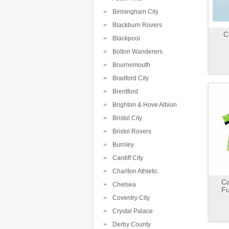
Birmingham City
Blackburn Rovers
C
Blackpool
Bolton Wanderers
Bournemouth
Bradford City
Brentford
Brighton & Hove Albion
Bristol City
Bristol Rovers
Burnley
Cardiff City
Charlton Athletic
C
Chelsea
Fu
Coventry City
Crystal Palace
Derby County