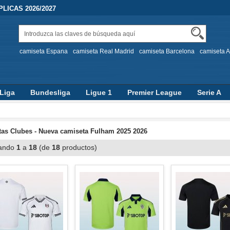
LICAS 2026/2027
camiseta Espana
camiseta Real Madrid
camiseta Barcelona
camiseta A
Liga
Bundesliga
Ligue 1
Premier League
Serie A
as Clubes - Nueva camiseta Fulham 2025 2026
ando
1
a
18
(de
18
productos)