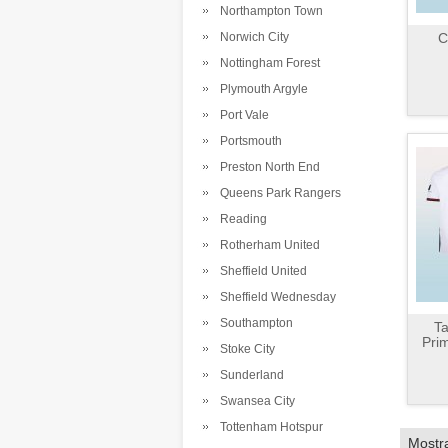
Northampton Town
Norwich City
C
Nottingham Forest
Plymouth Argyle
Port Vale
Portsmouth
Preston North End
Queens Park Rangers
Reading
Rotherham United
Sheffield United
Sheffield Wednesday
Southampton
Ta
Pri
Stoke City
Sunderland
Swansea City
Tottenham Hotspur
Mostr