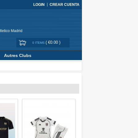
LOGIN
CREAR CUENTA
tletico Madrid
(
€0.00
)
0 ITEMS
Autres Clubs