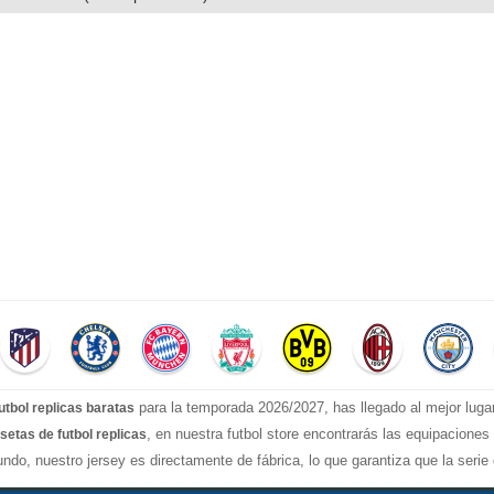
para la temporada 2026/2027, has llegado al mejor luga
utbol replicas baratas
, en nuestra futbol store encontrarás las equipacione
setas de futbol replicas
ndo, nuestro jersey es directamente de fábrica, lo que garantiza que la seri
stilos confiable, Actualizar rápidamente las camisetas de fútbol de la liga s