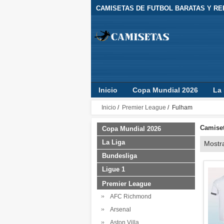
CAMISETAS DE FUTBOL BARATAS Y REP
Inicio
Copa Mundial 2026
La 
Camisetas Clubes
Jugador
Inicio
/
Premier League
/ Fulham
Camiset
Copa Mundial 2026
La Liga
Mostr
Bundesliga
Ligue 1
Premier League
AFC Richmond
Arsenal
Aston Villa