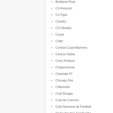
Brisbane Roar
CA Huracan
CA Tigre
Cavalry
CD Olimpia
Ceara
Celtic
Central Coast Mariners
Cerezo Osaka
Cerro Porteno
Chapecoense
Charlotte FC
Chicago Fire
Cliftonville
Club Brugge
Club de Cuervos
Club Nacional de Football