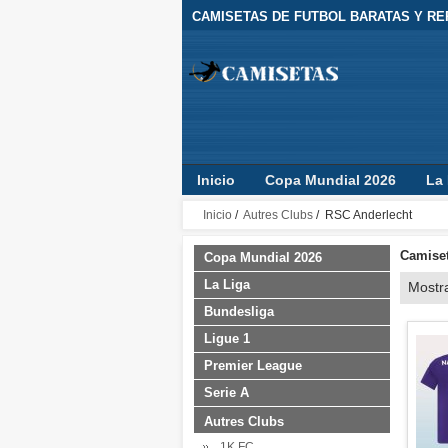
CAMISETAS DE FUTBOL BARATAS Y REP
Inicio
Copa Mundial 2026
La 
Camisetas Clubes
Jugador
Inicio
/
Autres Clubs
/ RSC Anderlecht
Camiset
Copa Mundial 2026
La Liga
Mostr
Bundesliga
Ligue 1
Premier League
Serie A
Autres Clubs
1K FC