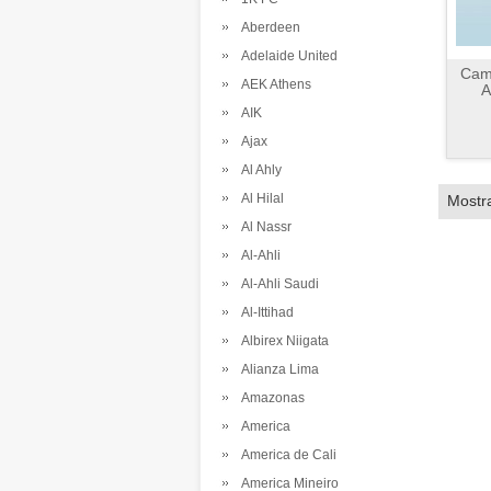
Aberdeen
Adelaide United
Cam
AEK Athens
A
AIK
Ajax
Al Ahly
Al Hilal
Mostr
Al Nassr
Al-Ahli
Al-Ahli Saudi
Al-Ittihad
Albirex Niigata
Alianza Lima
Amazonas
America
America de Cali
America Mineiro