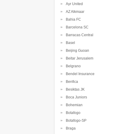
Ayr United
AZ Alkmaar
Bahia FC
Barcelona SC
Barracas Central
Basel
Beijing Guoan
Beitar Jerusalem
Belgrano
Bendel Insurance
Benfica
Besiktas JK
Boca Juniors
Bohemian
Botafogo
Botafogo-SP
Braga