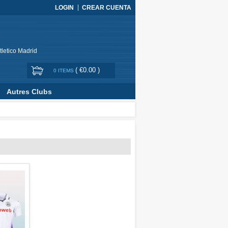
LOGIN
CREAR CUENTA
tletico Madrid
(
€0.00
)
0 ITEMS
Autres Clubs