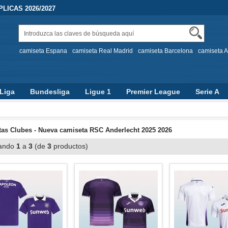
LICAS 2026/2027
camiseta Espana
camiseta Real Madrid
camiseta Barcelona
camiseta A
Liga
Bundesliga
Ligue 1
Premier League
Serie A
as Clubes - Nueva camiseta RSC Anderlecht 2025 2026
ando
1
a
3
(de
3
productos)