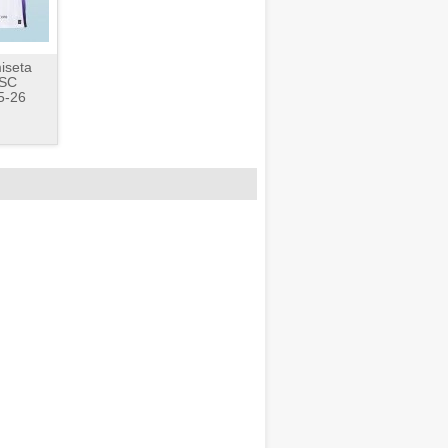
iseta
RSC
5-26