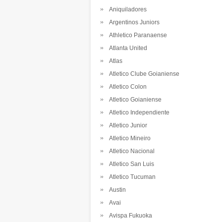
Aniquiladores
Argentinos Juniors
Athletico Paranaense
Atlanta United
Atlas
Atletico Clube Goianiense
Atletico Colon
Atletico Goianiense
Atletico Independiente
Atletico Junior
Atletico Mineiro
Atletico Nacional
Atletico San Luis
Atletico Tucuman
Austin
Avai
Avispa Fukuoka