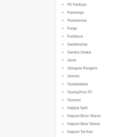
FK Partizan
Flamengo
Fluminense
Forge
Fortaleza
Galatasaray
Gamba Osaka
Genk
Glasgow Rangers
Gremio
Guadalajara
Guangzhou FC
Guarani
Hajduk Split
Hapoel Be'er Sheva
Hapoel Beer Sheva
Hapoel Tel Aviv