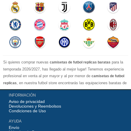
Si quieres comprar nuevas
para la
camisetas de futbol replicas baratas
temporada 2026/2027, has llegado al mejor lugar! Tenemos experiencia
profesional en venta al por mayor y al por menor de
camisetas de futbol
, en nuestra futbol store encontrarás las equipaciones baratas de
replicas
los clubes más importantes y los equipos nacionales más fuertes del
INFORMACIÓN
mundo, nuestro jersey es directamente de fábrica, lo que garantiza que la
Aviso de privacidad
serie de camisetas tenga una calidad numerosa, completa y excelente
Devoluciones y Reembolsos
con una variedad de estilos confiable, Actualizar rápidamente las
Condiciones de Uso
camisetas de fútbol de la liga superior, por ejemplo: equipacion
AYUDA
Barcelona, real madrid jersey, Atletico de Madrid shirt, camiseta
Envío
Manchester United...etc! Nuestra misión es ofrecer a los fanáticos del