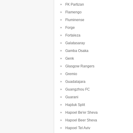
FK Partizan
Flamengo
Fluminense
Forge
Fortaleza
Galatasaray
Gamba Osaka
Genk
Glasgow Rangers
Gremio
Guadalajara
Guangzhou FC
Guarani
Hajduk Split
Hapoel Be'er Sheva
Hapoel Beer Sheva
Hapoel Tel Aviv