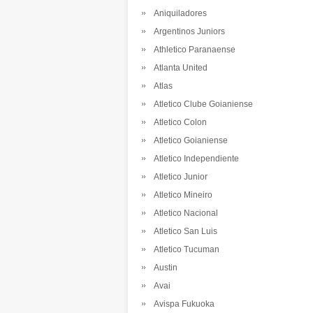
Aniquiladores
Argentinos Juniors
Athletico Paranaense
Atlanta United
Atlas
Atletico Clube Goianiense
Atletico Colon
Atletico Goianiense
Atletico Independiente
Atletico Junior
Atletico Mineiro
Atletico Nacional
Atletico San Luis
Atletico Tucuman
Austin
Avai
Avispa Fukuoka