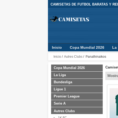
CAMISETAS DE FUTBOL BARATAS Y REP
Inicio
Copa Mundial 2026
La 
Camisetas Clubes
Jugador
Inicio
/
Autres Clubs
/ Panathinaikos
Camiset
Copa Mundial 2026
La Liga
Mostr
Bundesliga
Ligue 1
Premier League
Serie A
Autres Clubs
1K FC