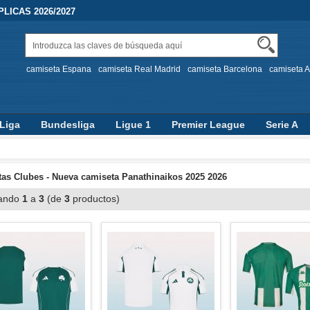
LICAS 2026/2027
camiseta Espana
camiseta Real Madrid
camiseta Barcelona
camiseta A
Liga
Bundesliga
Ligue 1
Premier League
Serie A
as Clubes - Nueva camiseta Panathinaikos 2025 2026
ando
1
a
3
(de
3
productos)