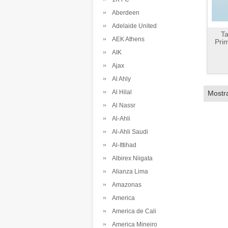
Aberdeen
Adelaide United
Ta
AEK Athens
Pri
AIK
Ajax
Al Ahly
Al Hilal
Mostr
Al Nassr
Al-Ahli
Al-Ahli Saudi
Al-Ittihad
Albirex Niigata
Alianza Lima
Amazonas
America
America de Cali
America Mineiro