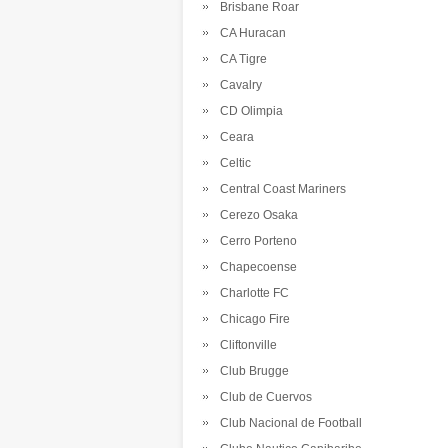
Brisbane Roar
CA Huracan
CA Tigre
Cavalry
CD Olimpia
Ceara
Celtic
Central Coast Mariners
Cerezo Osaka
Cerro Porteno
Chapecoense
Charlotte FC
Chicago Fire
Cliftonville
Club Brugge
Club de Cuervos
Club Nacional de Football