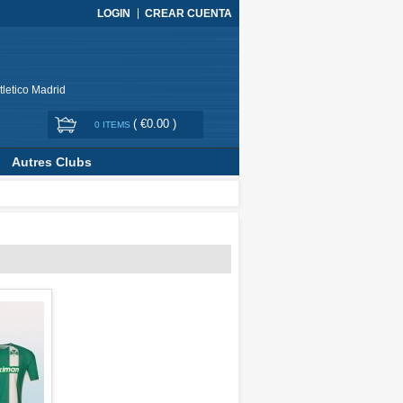
LOGIN
CREAR CUENTA
tletico Madrid
(
€0.00
)
0 ITEMS
Autres Clubs