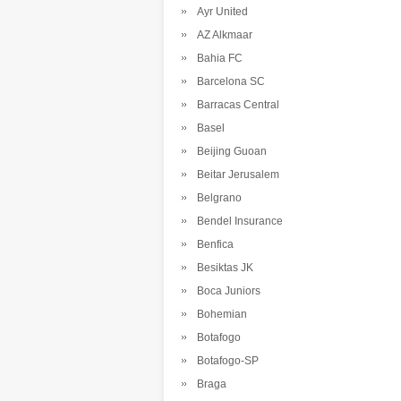
Ayr United
AZ Alkmaar
Bahia FC
Barcelona SC
Barracas Central
Basel
Beijing Guoan
Beitar Jerusalem
Belgrano
Bendel Insurance
Benfica
Besiktas JK
Boca Juniors
Bohemian
Botafogo
Botafogo-SP
Braga