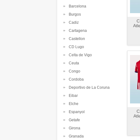
Barcelona
Burgos
C
Cadiz
Atl
Cartagena
Castellon
CD Lugo
Celta de Vigo
Ceuta
Congo
Cordoba
Deportivo de La Coruna
Eibar
Elche
C
Espanyol
Atl
Getafe
Girona
Granada