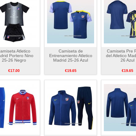
amiseta Atletico
Camiseta de
Camiseta Pre P
drid Portero Nino
Entrenamiento Atletico
del Atletico Mad
25-26 Negro
Madrid 25-26 Azul
26 Azul
€17.00
€19.65
€19.65