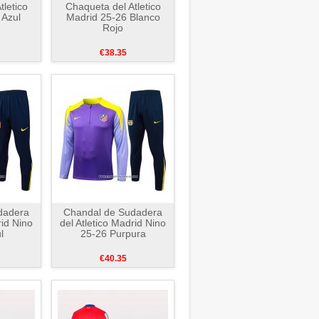
tletico
Chaqueta del Atletico
 Azul
Madrid 25-26 Blanco
Rojo
€38.35
dadera
Chandal de Sudadera
rid Nino
del Atletico Madrid Nino
l
25-26 Purpura
€40.35