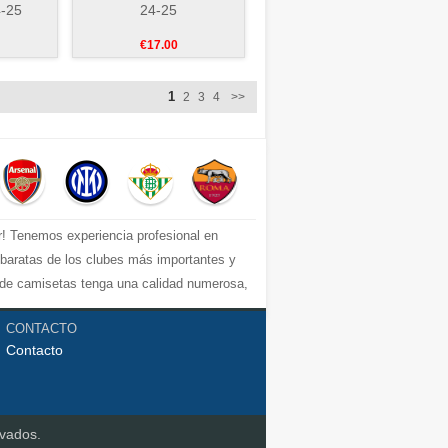
4-25
24-25
€17.00
1
2
3
4
>>
r! Tenemos experiencia profesional en
s baratas de los clubes más importantes y
e de camisetas tenga una calidad numerosa,
uperior, por ejemplo: equipacion Barcelona,
CONTACTO
 del fútbol los mejores precios y
Contacto
ompetitivos!
rvados.