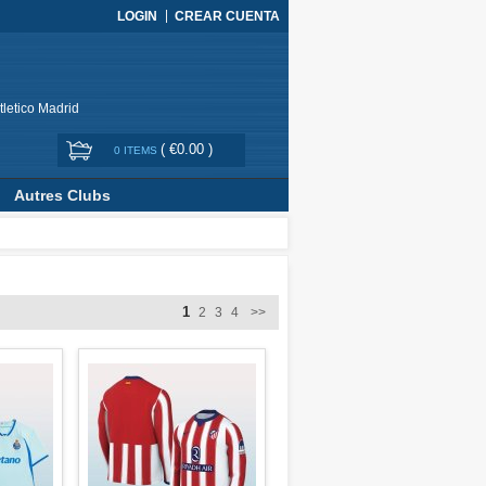
LOGIN
CREAR CUENTA
tletico Madrid
(
€0.00
)
0 ITEMS
Autres Clubs
1
2
3
4
>>