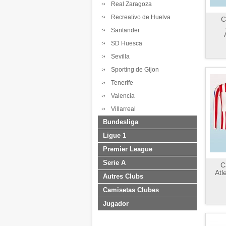
Real Zaragoza
Recreativo de Huelva
C
Santander
SD Huesca
Sevilla
Sporting de Gijon
Tenerife
Valencia
Villarreal
Bundesliga
Ligue 1
Premier League
Serie A
C
Atl
Autres Clubs
Camisetas Clubes
Jugador