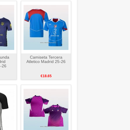
gunda
Camiseta Tercera
rid
Atletico Madrid 25-26
5-26
€18.65