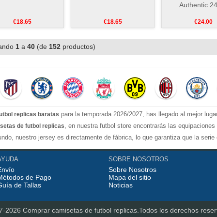
Authentic 2
€18.65
€18.65
€24.00
ando
1
a
40
(de
152
productos)
para la temporada 2026/2027, has llegado al mejor luga
utbol replicas baratas
, en nuestra futbol store encontrarás las equipacione
setas de futbol replicas
ndo, nuestro jersey es directamente de fábrica, lo que garantiza que la seri
stilos confiable, Actualizar rápidamente las camisetas de fútbol de la liga s
AYUDA
SOBRE NOSOTROS
rt, camiseta Manchester United...etc! Nuestra misión es ofrecer a los fanáticos
Envío
Sobre Nosotros
a, con opciones de personalización completas y envíos mundiales rápidos y c
Métodos de Pago
Mapa del sitio
Guía de Tallas
Noticias
7-2026
Comprar camisetas de futbol replicas
.Todos los derechos rese