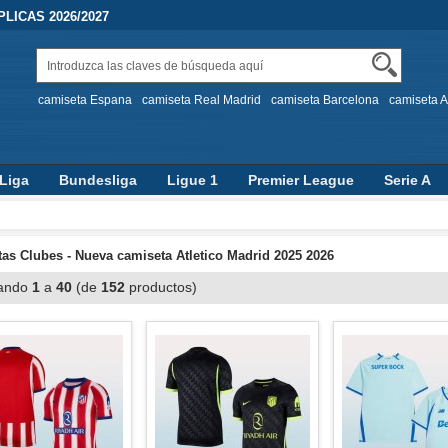
LICAS 2026/2027
camiseta Espana
camiseta Real Madrid
camiseta Barcelona
camiseta A
Liga
Bundesliga
Ligue 1
Premier League
Serie A
as Clubes - Nueva camiseta Atletico Madrid 2025 2026
ando
1
a
40
(de
152
productos)