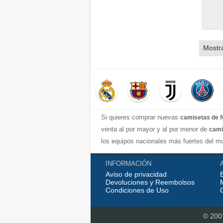
Mostr
Si quieres comprar nuevas
camisetas de f
venta al por mayor y al por menor de
cami
los equipos nacionales más fuertes del mu
completa y excelente con una variedad de e
INFORMACIÓN
real madrid jersey, Atletico de Madrid shi
Aviso de privacidad
equipaciones de futbol de calidad perfect
Devoluciones y Reembolsos
Condiciones de Uso
© 200