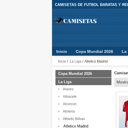
CAMISETAS DE FUTBOL BARATAS Y REP
Inicio
Copa Mundial 2026
La 
Camisetas Clubes
Jugador
Inicio
/
La Liga
/ Atletico Madrid
Camiset
Copa Mundial 2026
La Liga
Mostr
Alaves
Albacete
Alcorcon
Almeria
Athletic Bilbao
Atletico Madrid