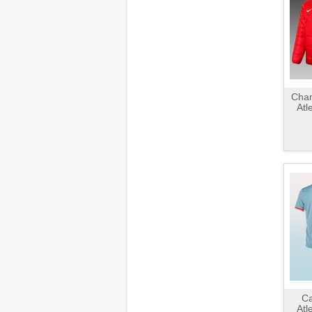
Chan
Atl
C
Atl