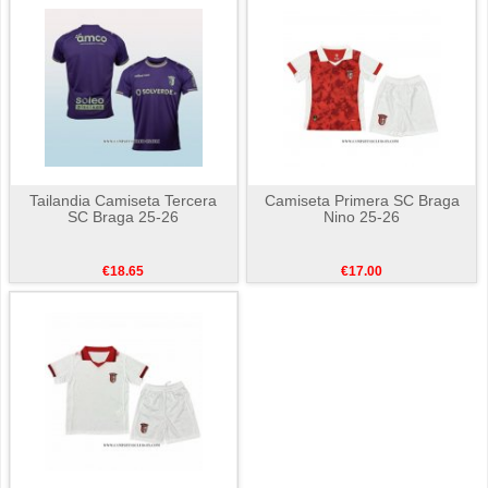
Tailandia Camiseta Tercera
Camiseta Primera SC Braga
SC Braga 25-26
Nino 25-26
€18.65
€17.00