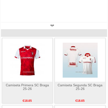
Camiseta Primera SC Braga
Camiseta Segunda SC Braga
25-26
25-26
€18.65
€18.65