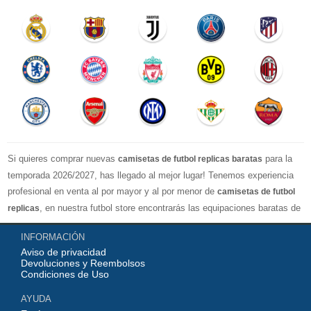
Si quieres comprar nuevas
para la
camisetas de futbol replicas baratas
temporada 2026/2027, has llegado al mejor lugar! Tenemos experiencia
profesional en venta al por mayor y al por menor de
camisetas de futbol
, en nuestra futbol store encontrarás las equipaciones baratas de
replicas
los clubes más importantes y los equipos nacionales más fuertes del
INFORMACIÓN
mundo, nuestro jersey es directamente de fábrica, lo que garantiza que la
Aviso de privacidad
serie de camisetas tenga una calidad numerosa, completa y excelente
Devoluciones y Reembolsos
con una variedad de estilos confiable, Actualizar rápidamente las
Condiciones de Uso
camisetas de fútbol de la liga superior, por ejemplo: equipacion
AYUDA
Barcelona, real madrid jersey, Atletico de Madrid shirt, camiseta