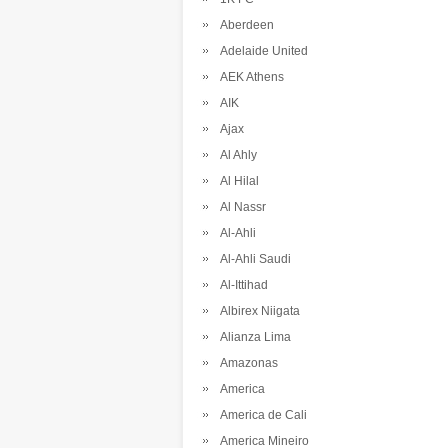
Aberdeen
Adelaide United
AEK Athens
AIK
Ajax
Al Ahly
Al Hilal
Al Nassr
Al-Ahli
Al-Ahli Saudi
Al-Ittihad
Albirex Niigata
Alianza Lima
Amazonas
America
America de Cali
America Mineiro