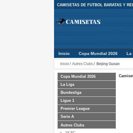
CAMISETAS DE FUTBOL BARATAS Y REP
Inicio
Copa Mundial 2026
La 
Camisetas Clubes
Jugador
Inicio
/
Autres Clubs
/ Beijing Guoan
Camiset
Copa Mundial 2026
La Liga
Bundesliga
Ligue 1
Premier League
Serie A
Autres Clubs
1K FC