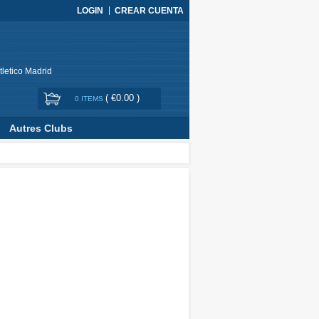
LOGIN
CREAR CUENTA
tletico Madrid
(
€0.00
)
0 ITEMS
Autres Clubs