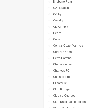
Brisbane Roar
CA Huracan
CA Tigre
Cavalry
CD Olimpia
Ceara
Celtic
Central Coast Mariners
Cerezo Osaka
Cerro Porteno
Chapecoense
Charlotte FC
Chicago Fire
Cliftonville
Club Brugge
Club de Cuervos
Club Nacional de Football