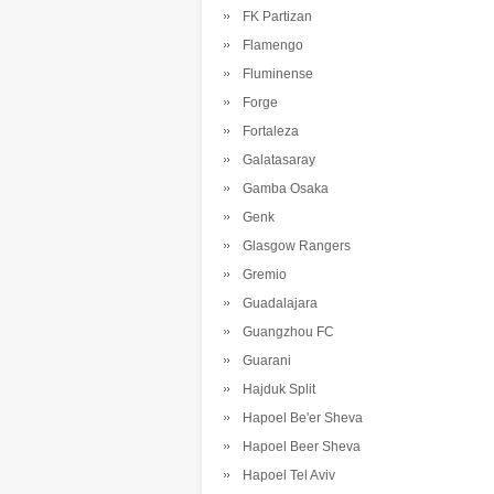
FK Partizan
Flamengo
Fluminense
Forge
Fortaleza
Galatasaray
Gamba Osaka
Genk
Glasgow Rangers
Gremio
Guadalajara
Guangzhou FC
Guarani
Hajduk Split
Hapoel Be'er Sheva
Hapoel Beer Sheva
Hapoel Tel Aviv