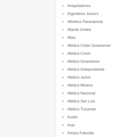
Aniquiladores
Argentinos Juniors
Athletico Paranaense
Atlanta United
Atlas
Atletico Clube Goianiense
Atletico Colon
Atletico Goianiense
Atletico Independiente
Atletico Junior
Atletico Mineiro
Atletico Nacional
Atletico San Luis
Atletico Tucuman
Austin
Avai
Avispa Fukuoka