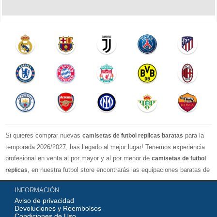
Si quieres comprar nuevas
para la
camisetas de futbol replicas baratas
temporada 2026/2027, has llegado al mejor lugar! Tenemos experiencia
profesional en venta al por mayor y al por menor de
camisetas de futbol
, en nuestra futbol store encontrarás las equipaciones baratas de
replicas
los clubes más importantes y los equipos nacionales más fuertes del
INFORMACIÓN
mundo, nuestro jersey es directamente de fábrica, lo que garantiza que la
Aviso de privacidad
serie de camisetas tenga una calidad numerosa, completa y excelente
Devoluciones y Reembolsos
con una variedad de estilos confiable, Actualizar rápidamente las
Condiciones de Uso