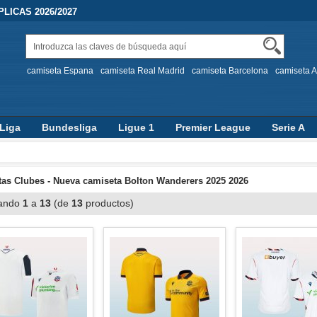
LICAS 2026/2027
camiseta Espana
camiseta Real Madrid
camiseta Barcelona
camiseta A
Liga
Bundesliga
Ligue 1
Premier League
Serie A
as Clubes - Nueva camiseta Bolton Wanderers 2025 2026
ando
1
a
13
(de
13
productos)