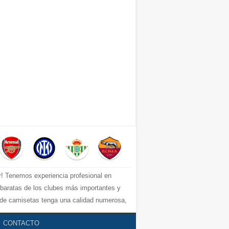
r! Tenemos experiencia profesional en
s baratas de los clubes más importantes y
e de camisetas tenga una calidad numerosa,
uperior, por ejemplo: equipacion Barcelona,
CONTACTO
 del fútbol los mejores precios y