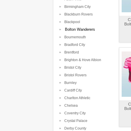
Birmingham City
Blackburn Rovers
C
Blackpool
Bol
Bolton Wanderers
Bournemouth
Bradford City
Brentford
Brighton & Hove Albion
Bristol City
Bristol Rovers
Burnley
Cardiff City
Charlton Athletic
C
Chelsea
Bol
Coventry City
Crystal Palace
Derby County