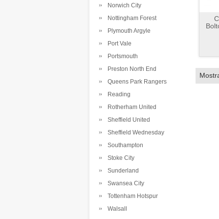
Norwich City
Nottingham Forest
C
Bol
Plymouth Argyle
Port Vale
Portsmouth
Preston North End
Mostr
Queens Park Rangers
Reading
Rotherham United
Sheffield United
Sheffield Wednesday
Southampton
Stoke City
Sunderland
Swansea City
Tottenham Hotspur
Walsall