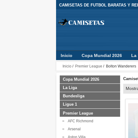
CAMISETAS DE FUTBOL BARATAS Y REP
Inicio
Copa Mundial 2026
La 
Camisetas Clubes
Jugador
Inicio
/
Premier League
/ Bolton Wanderers
Camiset
Copa Mundial 2026
La Liga
Mostr
Bundesliga
Ligue 1
Premier League
AFC Richmond
Arsenal
Aston Villa