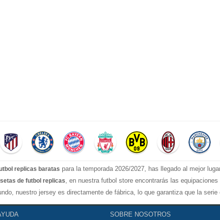
para la temporada 2026/2027, has llegado al mejor luga
utbol replicas baratas
, en nuestra futbol store encontrarás las equipacione
setas de futbol replicas
ndo, nuestro jersey es directamente de fábrica, lo que garantiza que la seri
stilos confiable, Actualizar rápidamente las camisetas de fútbol de la liga s
AYUDA
SOBRE NOSOTROS
rt, camiseta Manchester United...etc! Nuestra misión es ofrecer a los fanáticos