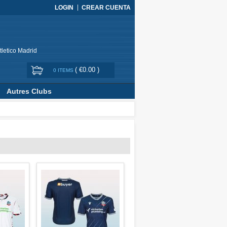
LOGIN
CREAR CUENTA
tletico Madrid
(
€0.00
)
0 ITEMS
Autres Clubs