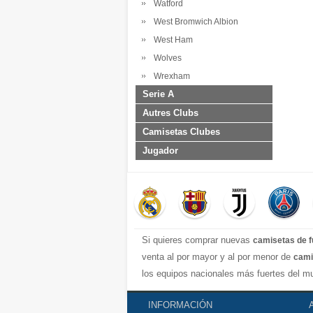
Watford
West Bromwich Albion
West Ham
Wolves
Wrexham
Serie A
Autres Clubs
Camisetas Clubes
Jugador
Si quieres comprar nuevas
camisetas de f
venta al por mayor y al por menor de
cami
los equipos nacionales más fuertes del mu
completa y excelente con una variedad de e
INFORMACIÓN
real madrid jersey, Atletico de Madrid shi