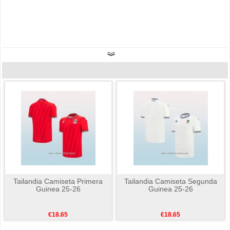
Tailandia Camiseta Primera
Tailandia Camiseta Segunda
Guinea 25-26
Guinea 25-26
€18.65
€18.65