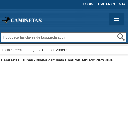
LOGIN
CREAR CUENTA
Inicio
/
Premier League
/ Charlton Athletic
Camisetas Clubes - Nueva camiseta Charlton Athletic 2025 2026