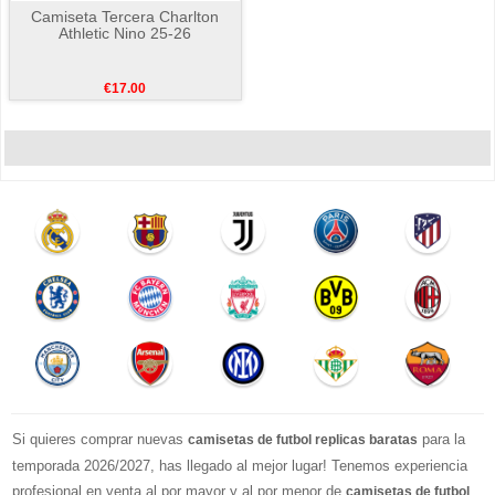
Camiseta Tercera Charlton
Athletic Nino 25-26
€17.00
Si quieres comprar nuevas
para la
camisetas de futbol replicas baratas
temporada 2026/2027, has llegado al mejor lugar! Tenemos experiencia
profesional en venta al por mayor y al por menor de
camisetas de futbol