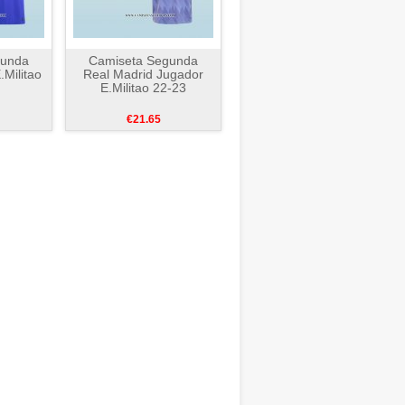
gunda
Camiseta Segunda
.Militao
Real Madrid Jugador
E.Militao 22-23
€21.65