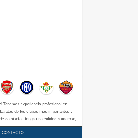
r! Tenemos experiencia profesional en
s baratas de los clubes más importantes y
e de camisetas tenga una calidad numerosa,
uperior, por ejemplo: equipacion Barcelona,
CONTACTO
 del fútbol los mejores precios y