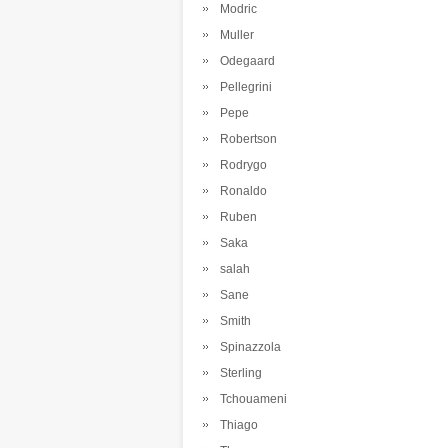
Modric
Muller
Odegaard
Pellegrini
Pepe
Robertson
Rodrygo
Ronaldo
Ruben
Saka
salah
Sane
Smith
Spinazzola
Sterling
Tchouameni
Thiago