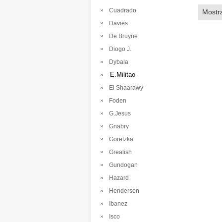
Cuadrado
Mostr
Davies
De Bruyne
Diogo J.
Dybala
E.Militao
El Shaarawy
Foden
G.Jesus
Gnabry
Goretzka
Grealish
Gundogan
Hazard
Henderson
Ibanez
Isco