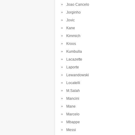
Joao Cancelo
Jorginho
Jovic
Kane
Kimmich
Kroos
Kumbulla
Lacazette
Laporte
Lewandowski
Locatelli
M.Salah
Mancini
Mane
Marcelo
Mbappe
Messi