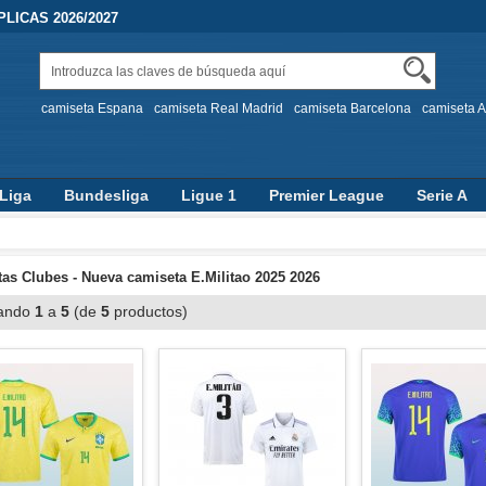
LICAS 2026/2027
camiseta Espana
camiseta Real Madrid
camiseta Barcelona
camiseta A
Liga
Bundesliga
Ligue 1
Premier League
Serie A
as Clubes - Nueva camiseta E.Militao 2025 2026
ando
1
a
5
(de
5
productos)