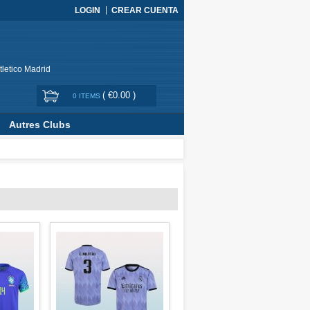
LOGIN
CREAR CUENTA
tletico Madrid
(
€0.00
)
0 ITEMS
Autres Clubs