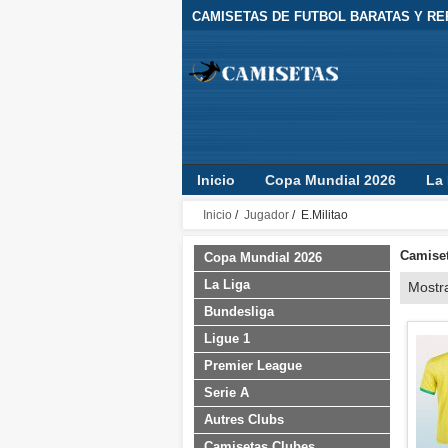
CAMISETAS DE FUTBOL BARATAS Y REP
Inicio
Copa Mundial 2026
La 
Camisetas Clubes
Jugador
Inicio
/
Jugador
/ E.Militao
Camiset
Copa Mundial 2026
La Liga
Mostr
Bundesliga
Ligue 1
Premier League
Serie A
Autres Clubs
Camisetas Clubes