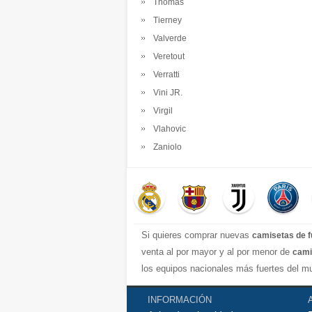
Thomas
Tierney
Valverde
Veretout
Verratti
Vini JR.
Virgil
Vlahovic
Zaniolo
Si quieres comprar nuevas
camisetas de f
venta al por mayor y al por menor de
cami
los equipos nacionales más fuertes del mu
completa y excelente con una variedad de e
INFORMACIÓN
real madrid jersey, Atletico de Madrid shi