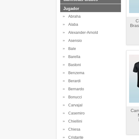
Jugador
Abraha
C
Alaba
Bras
Alexander-Arnold
Asensio
Bale
Barella
Bastoni
Benzema
Berardi
Bernardo
Bonucci
Carvajal
Cam
Casemiro
Chiellini
Chiesa
Cristante