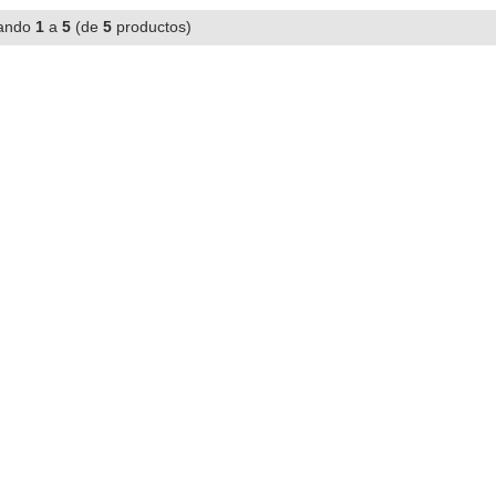
ando
1
a
5
(de
5
productos)