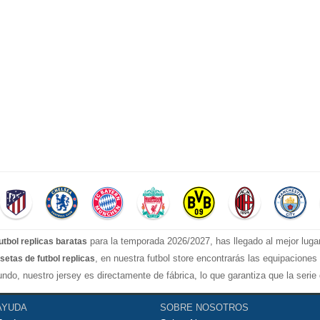
para la temporada 2026/2027, has llegado al mejor luga
utbol replicas baratas
, en nuestra futbol store encontrarás las equipacione
setas de futbol replicas
ndo, nuestro jersey es directamente de fábrica, lo que garantiza que la seri
stilos confiable, Actualizar rápidamente las camisetas de fútbol de la liga s
AYUDA
SOBRE NOSOTROS
rt, camiseta Manchester United...etc! Nuestra misión es ofrecer a los fanáticos