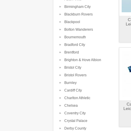
Birmingham City
Blackburn Rovers
C
Blackpool
Le
Bolton Wanderers
Bournemouth
Bradford City
Brentford
Brighton & Hove Albion
Bristol City
Bristol Rovers
Burnley
Cardiff City
Charlton Athletic
C
Chelsea
Leic
Coventry City
Crystal Palace
Derby County