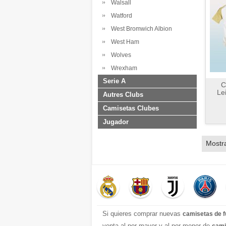
Walsall
Watford
West Bromwich Albion
West Ham
Wolves
Wrexham
Serie A
C
Le
Autres Clubs
Camisetas Clubes
Jugador
Mostr
Si quieres comprar nuevas
camisetas de f
venta al por mayor y al por menor de