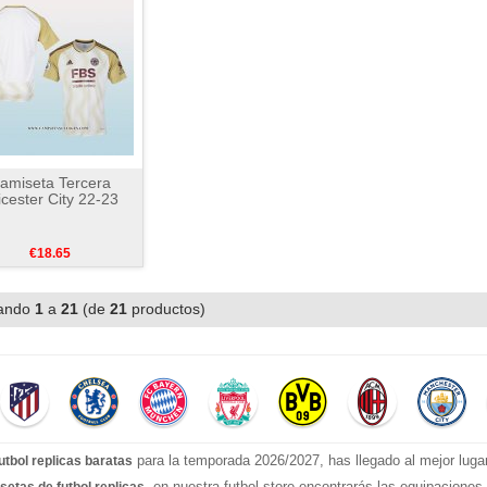
amiseta Tercera
icester City 22-23
€18.65
ando
1
a
21
(de
21
productos)
para la temporada 2026/2027, has llegado al mejor luga
utbol replicas baratas
, en nuestra futbol store encontrarás las equipacione