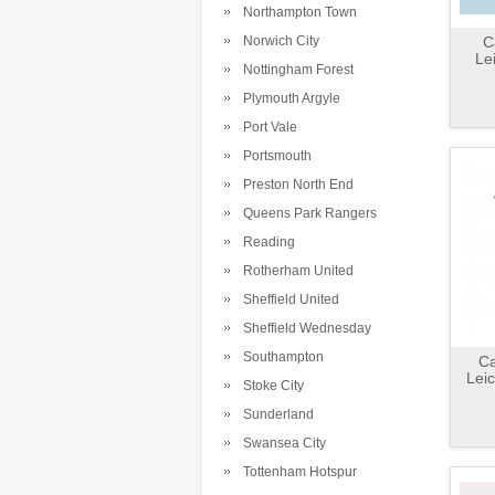
Northampton Town
Norwich City
C
Le
Nottingham Forest
Plymouth Argyle
Port Vale
Portsmouth
Preston North End
Queens Park Rangers
Reading
Rotherham United
Sheffield United
Sheffield Wednesday
Southampton
C
Leic
Stoke City
Sunderland
Swansea City
Tottenham Hotspur