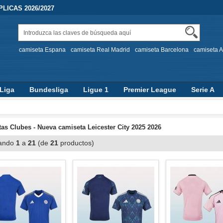
LICAS 2026/2027
camiseta Espana
camiseta Real Madrid
camiseta Barcelona
camiseta A
Liga
Bundesliga
Ligue 1
Premier League
Serie A
as Clubes - Nueva camiseta Leicester City 2025 2026
ando
1
a
21
(de
21
productos)