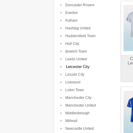
Doncaster Rovers
Everton
Fulham
Hashtag United
Huddersfield Town
Hull City
Ipswich Town
C
Leeds United
Le
Leicester City
Lincoln City
Liverpool
Luton Town
Manchester City
Manchester United
Middlesbrough
Millwall
Newcastle United