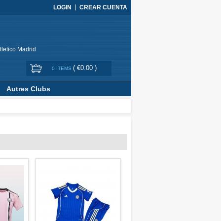
LOGIN
CREAR CUENTA
tletico Madrid
(
€0.00
)
0 ITEMS
Autres Clubs