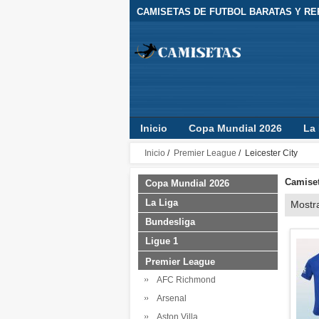
CAMISETAS DE FUTBOL BARATAS Y REP
Inicio
Copa Mundial 2026
La 
Camisetas Clubes
Jugador
Inicio
/
Premier League
/ Leicester City
Camiset
Copa Mundial 2026
La Liga
Mostr
Bundesliga
Ligue 1
Premier League
AFC Richmond
Arsenal
Aston Villa