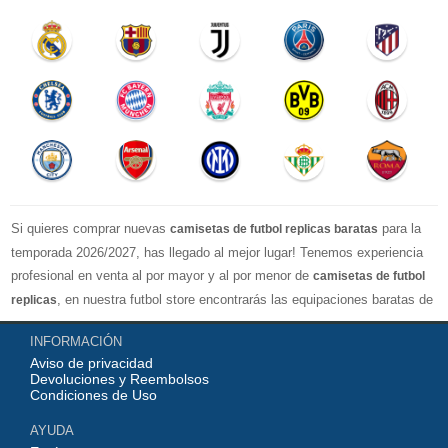
Si quieres comprar nuevas
para la
camisetas de futbol replicas baratas
temporada 2026/2027, has llegado al mejor lugar! Tenemos experiencia
profesional en venta al por mayor y al por menor de
camisetas de futbol
, en nuestra futbol store encontrarás las equipaciones baratas de
replicas
los clubes más importantes y los equipos nacionales más fuertes del
INFORMACIÓN
mundo, nuestro jersey es directamente de fábrica, lo que garantiza que la
Aviso de privacidad
serie de camisetas tenga una calidad numerosa, completa y excelente
Devoluciones y Reembolsos
con una variedad de estilos confiable, Actualizar rápidamente las
Condiciones de Uso
camisetas de fútbol de la liga superior, por ejemplo: equipacion
AYUDA
Barcelona, real madrid jersey, Atletico de Madrid shirt, camiseta