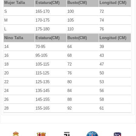
Mujer Talla
Estatura(CM)
Busto(CM)
Longitud (CM)
S
165-170
100
72
M
170-175
105
74
L
175-180
110
76
Nino Talla
Estatura(CM)
Busto(CM)
Longitud (CM)
14
70-95
64
39
16
95-105
68
43
18
105-115
72
47
20
115-125
76
50
22
125-135
80
53
24
135-145
84
56
26
145-155
88
58
28
155-165
92
61