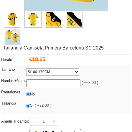
Tailandia Camiseta Primera Barcelona SC 2025
€
18.65
Desde
Tamano
Nombre+Numero
( +€3.00 )
Pantalones
No
Tailandia
Si ( +€2.00 )
Añadir al carrito: