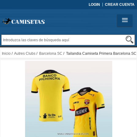
LOGIN
CREAR CUENTA
Inicio
/
Autres Clubs
/
Barcelona SC
/ Tailandia Camiseta Primera Barcelona SC
2025