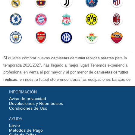
Si quieres comprar nuevas
para la
camisetas de futbol replicas baratas
temporada 2026/2027, has llegado al mejor lugar! Tenemos experiencia
profesional en venta al por mayor y al por menor de
camisetas de futbol
, en nuestra futbol store encontrarás las equipaciones baratas de
replicas
los clubes más importantes y los equipos nacionales más fuertes del
INFORMACIÓN
mundo, nuestro jersey es directamente de fábrica, lo que garantiza que la
Aviso de privacidad
serie de camisetas tenga una calidad numerosa, completa y excelente
Devoluciones y Reembolsos
con una variedad de estilos confiable, Actualizar rápidamente las
Condiciones de Uso
camisetas de fútbol de la liga superior, por ejemplo: equipacion
AYUDA
Barcelona, real madrid jersey, Atletico de Madrid shirt, camiseta
Envío
Manchester United...etc! Nuestra misión es ofrecer a los fanáticos del
Métodos de Pago
Guía de Tallas