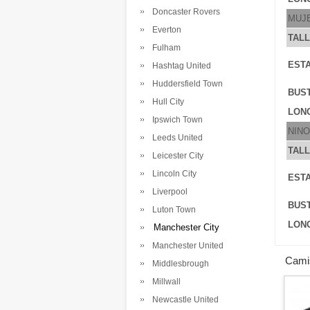
Doncaster Rovers
MUJ
Everton
TAL
Fulham
ESTA
Hashtag United
Huddersfield Town
BUS
Hull City
LONG
Ipswich Town
NINO
Leeds United
TAL
Leicester City
Lincoln City
ESTA
Liverpool
BUS
Luton Town
LONG
Manchester City
Manchester United
Camis
Middlesbrough
Millwall
Newcastle United