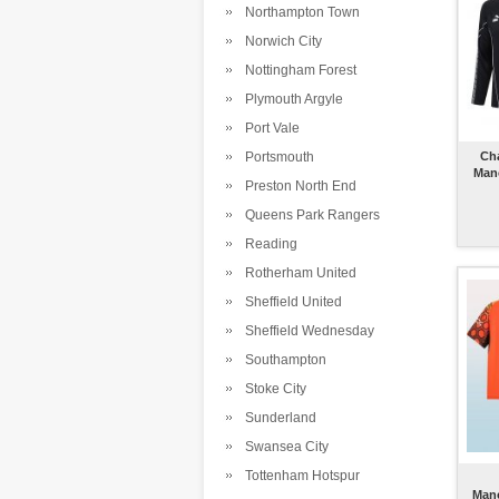
Northampton Town
Norwich City
Nottingham Forest
Plymouth Argyle
Port Vale
Portsmouth
Ch
Manc
Preston North End
Queens Park Rangers
Reading
Rotherham United
Sheffield United
Sheffield Wednesday
Southampton
Stoke City
Sunderland
Swansea City
Tottenham Hotspur
Manc