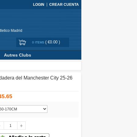
LOGIN
CREAR CUENTA
tletico Madrid
(
€0.00
)
0 ITEMS
Autres Clubs
adera del Manchester City 25-26
45.65