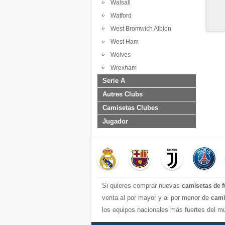
Walsall
Watford
West Bromwich Albion
West Ham
Wolves
Wrexham
Serie A
Autres Clubs
Camisetas Clubes
Jugador
Si quieres comprar nuevas
camisetas de f
venta al por mayor y al por menor de
cami
los equipos nacionales más fuertes del mu
completa y excelente con una variedad de e