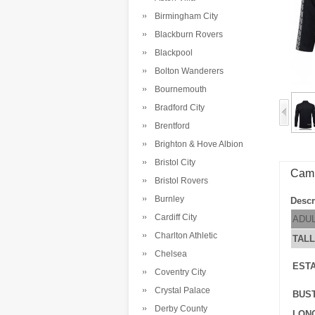
Birmingham City
Blackburn Rovers
Blackpool
Bolton Wanderers
Bournemouth
Bradford City
Brentford
Brighton & Hove Albion
Bristol City
Cami
Bristol Rovers
Burnley
Descr
Cardiff City
ADU
Charlton Athletic
TAL
Chelsea
EST
Coventry City
Crystal Palace
BUS
Derby County
LONG