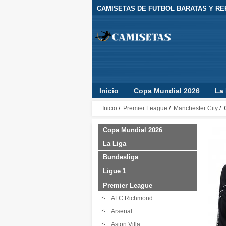
CAMISETAS DE FUTBOL BARATAS Y REP
Inicio
Copa Mundial 2026
La 
Camisetas Clubes
Jugador
Inicio
/
Premier League
/
Manchester City
/ 
Copa Mundial 2026
La Liga
Bundesliga
Ligue 1
Premier League
AFC Richmond
Arsenal
Aston Villa