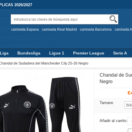
LICAS 2026/2027
camiseta Espana
camiseta Real Madrid
camiseta Barcelona
camiseta A
Liga
Bundesliga
Ligue 1
Premier League
Serie A
Chandal de Sudadera del Manchester City 25-26 Negro
Chandal de Sud
Negro
€
Tamano
Añadir al carrito: