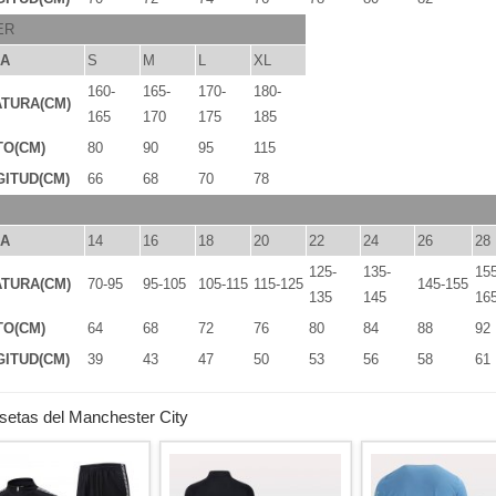
ER
LA
S
M
L
XL
160-
165-
170-
180-
TURA(CM)
165
170
175
185
TO(CM)
80
90
95
115
ITUD(CM)
66
68
70
78
LA
14
16
18
20
22
24
26
28
125-
135-
155
TURA(CM)
70-95
95-105
105-115
115-125
145-155
135
145
16
TO(CM)
64
68
72
76
80
84
88
92
ITUD(CM)
39
43
47
50
53
56
58
61
etas del Manchester City