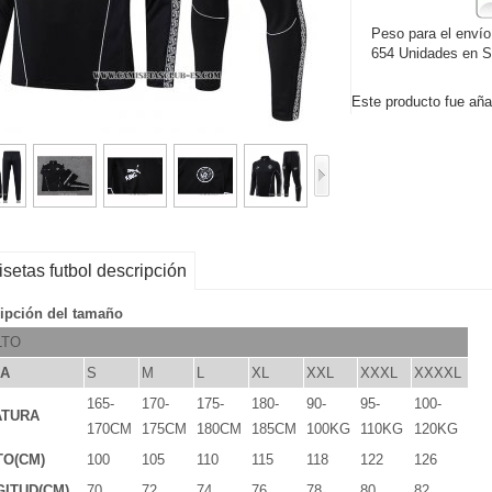
Peso para el envío
654 Unidades en S
Este producto fue añad
setas futbol descripción
ipción del tamaño
LTO
LA
S
M
L
XL
XXL
XXXL
XXXXL
165-
170-
175-
180-
90-
95-
100-
ATURA
170CM
175CM
180CM
185CM
100KG
110KG
120KG
TO(CM)
100
105
110
115
118
122
126
ITUD(CM)
70
72
74
76
78
80
82