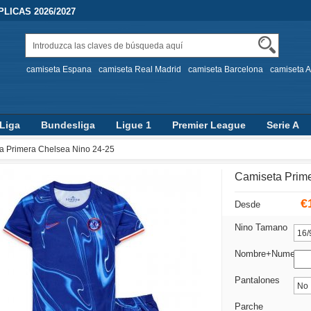
LICAS 2026/2027
camiseta Espana
camiseta Real Madrid
camiseta Barcelona
camiseta A
Liga
Bundesliga
Ligue 1
Premier League
Serie A
a Primera Chelsea Nino 24-25
Camiseta Prime
€
Desde
Nino Tamano
Nombre+Numero
Pantalones
Parche