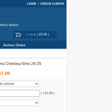
LOGIN
CREAR CUENTA
tletico Madrid
(
€0.00
)
0 ITEMS
Autres Clubs
ra Chelsea Nino 24-25
17.00
( +€3.00 )