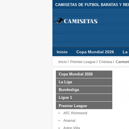
CAMISETAS DE FUTBOL BARATAS Y REP
Inicio
Copa Mundial 2026
La 
Camisetas Clubes
Jugador
Inicio
/
Premier League
/
Chelsea
/ Camiset
Copa Mundial 2026
La Liga
Bundesliga
Ligue 1
Premier League
AFC Richmond
Arsenal
Aston Villa