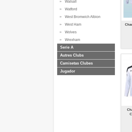
Walsall
Watford
West Bromwich Albion
West Ham
Chaq
Wolves
Wrexham
Serie A
Autres Clubs
Camisetas Clubes
Jugador
Ch
C