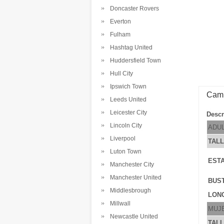
Doncaster Rovers
Everton
Fulham
Hashtag United
Huddersfield Town
Hull City
Ipswich Town
Cami
Leeds United
Leicester City
Descr
Lincoln City
ADU
Liverpool
TAL
Luton Town
EST
Manchester City
Manchester United
BUS
Middlesbrough
LONG
Millwall
MUJ
Newcastle United
TAL