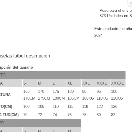
Peso para el envío
873 Unidades en S
Este producto fue aña
2024.
setas futbol descripción
ipción del tamaño
LTO
LA
S
M
L
XL
XXL
XXXL
XXXXL
165-
170-
175-
180-
90-
95-
100-
ATURA
170CM
175CM
180CM
185CM
100KG
110KG
120KG
TO(CM)
100
105
110
115
118
122
126
ITUD(CM)
70
72
74
76
78
80
82
ER
LA
S
M
L
XL