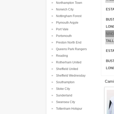
Northampton Town
ESTA
Norwich City
Nottingham Forest
BUS
Plymouth Argyle
LONG
Port Vale
NINO
Portsmouth
TAL
Preston North End
Queens Park Rangers
ESTA
Reading
BUS
Rotherham United
LONG
Sheffield United
Sheffield Wednesday
Cami
Southampton
Stoke City
Sunderland
Swansea City
Tottenham Hotspur