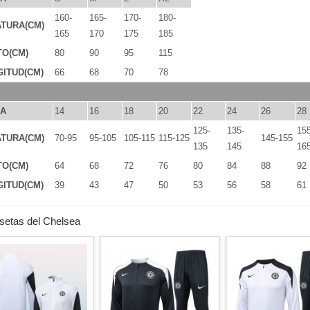
160-
165-
170-
180-
TURA(CM)
165
170
175
185
TO(CM)
80
90
95
115
ITUD(CM)
66
68
70
78
LA
14
16
18
20
22
24
26
28
125-
135-
155
TURA(CM)
70-95
95-105
105-115
115-125
145-155
135
145
16
TO(CM)
64
68
72
76
80
84
88
92
ITUD(CM)
39
43
47
50
53
56
58
61
setas del Chelsea