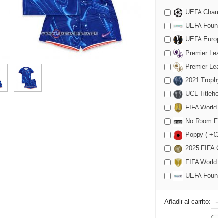
UEFA Champ
UEFA Found
UEFA Europ
Premier Lea
Premier Lea
2021 Trophy
UCL Titleho
FIFA World
No Room Fo
Poppy ( +€1
2025 FIFA C
FIFA World
UEFA Founda
Añadir al carrito: