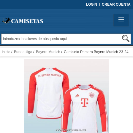
LOGIN
CREAR CUENTA
Inicio
/
Bundesliga
/
Bayern Munich
/ Camiseta Primera Bayern Munich 23-24
Manga Larga