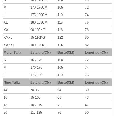
M
170-175CM
105
72
L
175-180CM
110
74
XL
180-185CM
115
76
XXL
90-100KG
118
78
XXXL
95-110KG
122
80
XXXXL
100-120KG
126
82
Mujer Talla
Estatura(CM)
Busto(CM)
Longitud (CM)
S
165-170
100
72
M
170-175
105
74
L
175-180
110
76
Nino Talla
Estatura(CM)
Busto(CM)
Longitud (CM)
14
70-95
64
39
16
95-105
68
43
18
105-115
72
47
20
115-125
76
50